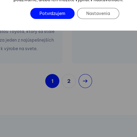
oduction System (TPS) je
je metóda a technika použív
Potvrdzujem
Nastavenia
a manažérsky systém
oblasti riadenia hodnoty a i
 automobilovou
výrobkov alebo procesov.
ťou Toyota, ktorý sa stále
za jeden z najúspešnejších
 k výrobe na svete.
1
2