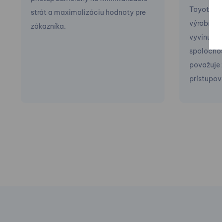
Toyota Pr
strát a maximalizáciu hodnoty pre
výrobný 
zákazníka.
vyvinutý
spoločnos
považuje 
prístupov