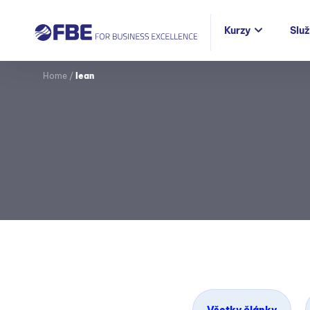
Kurzy
Slu
Home
/
lean