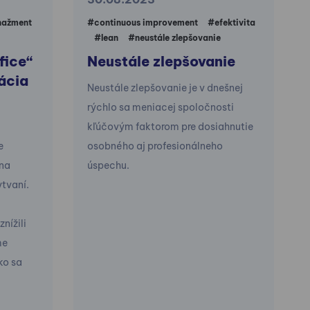
nažment
#continuous improvement
#efektivita
#lean
#neustále zlepšovanie
fice“
Neustále zlepšovanie
nácia
Neustále zlepšovanie je v dnešnej
rýchlo sa meniacej spoločnosti
kľúčovým faktorom pre dosiahnutie
e
osobného aj profesionálneho
 na
úspechu.
ytvaní.
nížili
me
ko sa