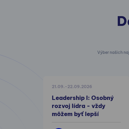
D
Výber našich na
21.09.-22.09.2026
Leadership I: Osobný
rozvoj lídra - vždy
môžem byť lepší