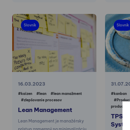
Slovník
Slovník
16.03.2023
31.07.2
#kaizen
#lean
#lean manažment
#kanban
#zlepšovanie procesov
#Product
productio
Lean Management
TPS (
Lean Management je manažérsky
Syste
prístup zameraný na minimalizáciu