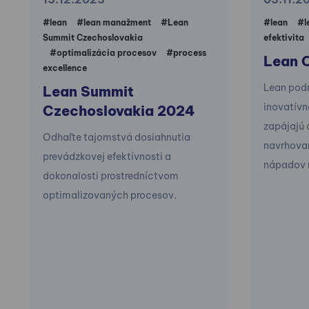
#lean
#lean manažment
#Lean
#lean
#l
Summit Czechoslovakia
efektivita
#optimalizácia procesov
#process
Lean O
excellence
Lean podn
Lean Summit
inovatívn
Czechoslovakia 2024
zapájajú 
Odhaľte tajomstvá dosiahnutia
navrhova
prevádzkovej efektívnosti a
nápadov n
dokonalosti prostredníctvom
optimalizovaných procesov.