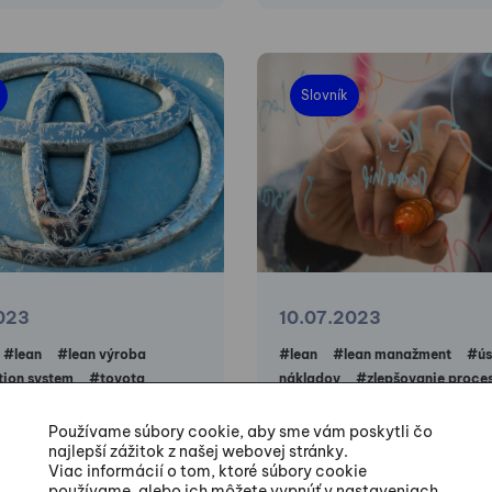
Slovník
023
10.07.2023
#lean
#lean výroba
#lean
#lean manažment
#ús
ion system
#toyota
nákladov
#zlepšovanie proce
n system
#tps princípy
Hodnotová analýz
Používame súbory cookie, aby sme vám poskytli čo
Toyota Production
(Value analysis)
najlepší zážitok z našej webovej stránky.
m)
Viac informácií o tom, ktoré súbory cookie
Value Analysis (hodnotová 
používame, alebo ich môžete vypnúť v nastaveniach.