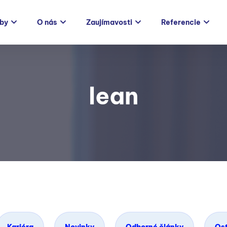
žby
O nás
Zaujímavosti
Referencie
lean