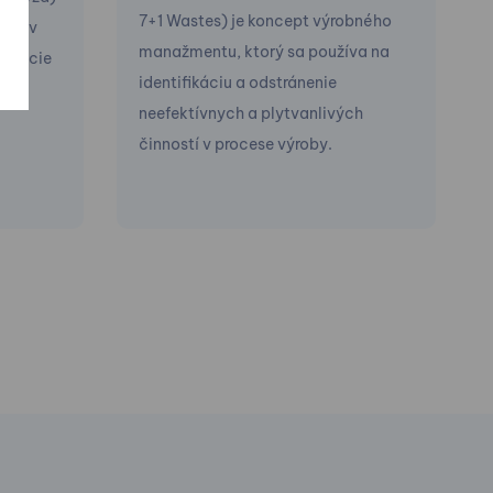
7+1 Wastes) je koncept výrobného
aná v
manažmentu, ktorý sa používa na
novácie
identifikáciu a odstránenie
neefektívnych a plytvanlivých
činností v procese výroby.