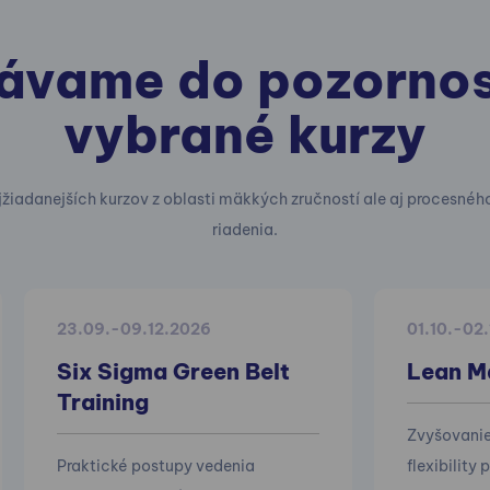
ávame do pozornos
vybrané kurzy
jžiadanejších kurzov z oblasti mäkkých zručností ale aj procesnéh
riadenia.
23.09.-09.12.2026
01.10.-02
Six Sigma Green Belt
Lean M
Training
Zvyšovanie 
Praktické postupy vedenia
flexibility