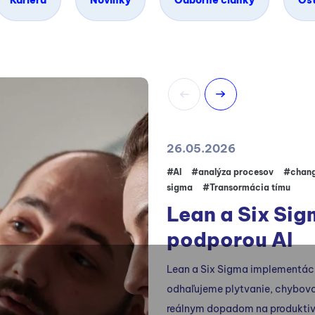
Kariéra
Novinky
Odborné články
Os
26.05.2026
#AI
#analýza procesov
#chan
sigma
#Transormácia tímu
Lean a Six Sig
podporou AI
Lean a Six Sigma implementáci
odhaľujeme plytvanie, chybovo
reálnym dopadom na produktivit