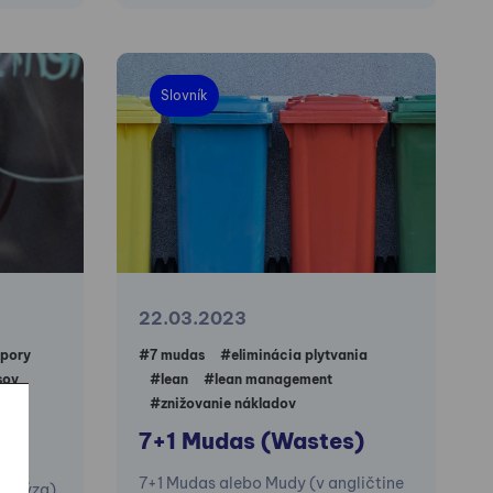
Slovník
22.03.2023
pory
#7 mudas
#eliminácia plytvania
sov
#lean
#lean management
#znižovanie nákladov
a
7+1 Mudas (Wastes)
7+1 Mudas alebo Mudy (v angličtine
analýza)