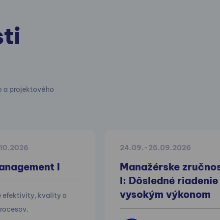
ti
o a projektového
.10.2026
24.09.-25.09.2026
anagement I
Manažérske zručnos
I: Dôsledné riadenie
vysokým výkonom
efektivity, kvality a
 procesov.