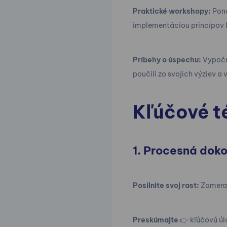
Praktické workshopy:
Pono
implementáciou princípov 
Príbehy o úspechu:
Vypočuj
poučili zo svojich výziev a v
Kľúčové t
1. Procesná doko
Posilnite svoj rast:
Zameraj
Preskúmajte
👉 kľúčovú úlo