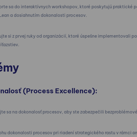
rte sa do interaktívnych workshopov, ktoré poskytujú praktické 
Lean a dosiahnutím dokonalosti procesov.
te si z prvej ruky od organizácií, ktoré úspešne implementovali p
íťazstiev.
émy
nalosť (Process Excellence):
te sa na dokonalosť procesov, aby ste zabezpečili bezproblémové 
hu dokonalosti procesov pri riadení strategického rastu v rámci or