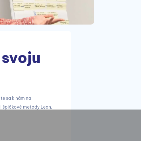
 svoju
jte sa k nám na
ali špičkové metódy Lean,