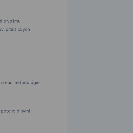
nila vášmu
ov, praktických
ch Lean metodológie,
a potenciálnymi