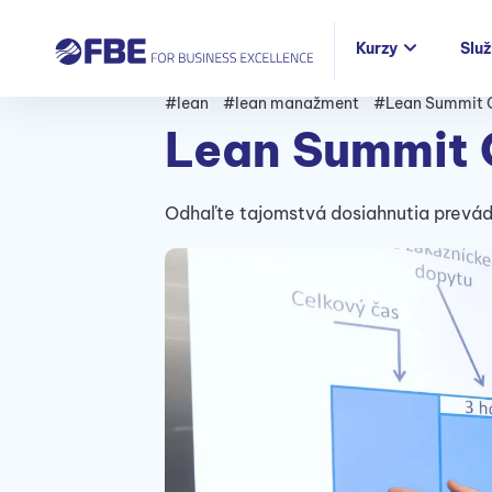
Kurzy
Slu
#lean
#lean manažment
#Lean Summit 
Lean Summit 
Odhaľte tajomstvá dosiahnutia prevád