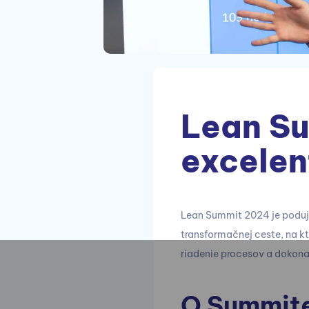
Lean Su
excelen
Lean Summit 2024 je podujat
transformačnej ceste, na kt
riadenie procesov a dokona
O Summit