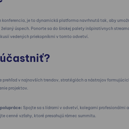
n konferencia, je to dynamická platforma navrhnutá tak, aby umož
 želaný úspech. Ponorte sa do širokej palety inšpiratívnych stream
kusií vedených priekopníkmi v tomto odvetví.
zúčastniť?
e prehľad v najnovších trendov, stratégiách a nástrojov formujúci
enie projektov.
 spolupráce:
Spojte sa s lídrami v odvetví, kolegami profesionálmi 
jte cenné vzťahy, ktoré presahujú rámec summitu.