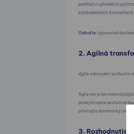
prehľad o výhodách optimal
každodenných činnostiach 
Odhaľte
tajomstvá dosiahn
2. Agilná transf
Agile odomyká rýchlosť a i
Agile nie je len metodológ
poskytovanie skutočnej hod
privítajte dynamický praco
3. Rozhodnutia 