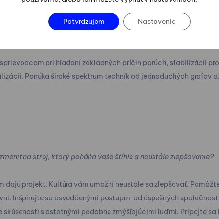
Potvrdzujem
Nastavenia
žené na dátach priniesť transparentnosť a istotu do rozhodovac
 sprievodcom pri hľadaní základných príčin porúch, stabilizácii p
lizácii. Ponúka široké spektrum techník od jednoduchých grafov až
 zmeniť na stroj, ktorý poháňa vaše štíhle a neustále zlepšovanie?
ám dajú projekt. Kultúra vám umožní neustále sa zlepšovať. Pomôžte
ovni. Inšpirujte sa osvedčenými postupmi od úspešných spoločnost
 skúsenosti s ostatnými podobne zmýšľajúcimi ľuďmi. Pripojte sa k