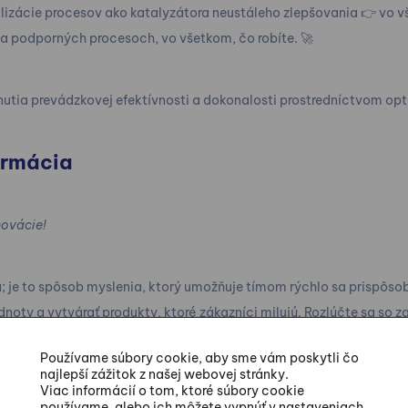
izácie procesov ako katalyzátora neustáleho zlepšovania 👉 vo v
a podporných procesoch, vo všetkom, čo robíte. 🚀
utia prevádzkovej efektívnosti a dokonalosti prostredníctvom op
ormácia
novácie!
ia; je to spôsob myslenia, ktorý umožňuje tímom rýchlo sa prispôs
noty a vytvárať produkty, ktoré zákazníci milujú. Rozlúčte sa so 
vný tok, vďaka ktorému je každý šprint výhrou.
Používame súbory cookie, aby sme vám poskytli čo
najlepší zážitok z našej webovej stránky.
Viac informácií o tom, ktoré súbory cookie
založené na dátach
používame, alebo ich môžete vypnúť v nastaveniach.