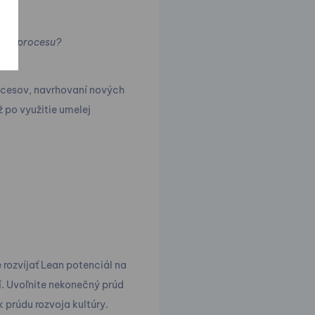
ieho procesu?
rocesov, navrhovaní nových
 po využitie umelej
 rozvíjať Lean potenciál na
í. Uvoľnite nekonečný prúd
 prúdu rozvoja kultúry.