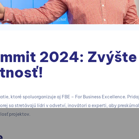
mmit 2024: Zvýšte
tnosť!
ie, ktoré spoluorganizuje aj FBE – For Business Excellence. Prida
orej sa stretávajú lídri v odvetví, inovátori a experti, aby preskúm
losť projektov.
e