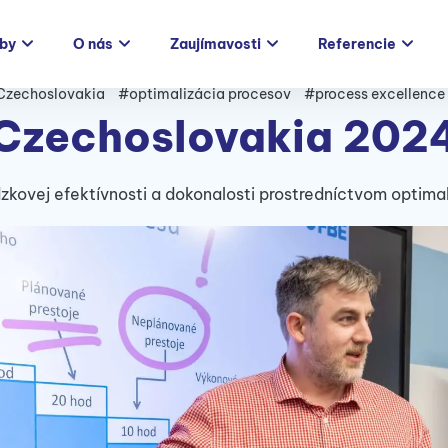
žby
O nás
Zaujímavosti
Referencie
Czechoslovakia
#optimalizácia procesov
#process excellence
Czechoslovakia 202
zkovej efektívnosti a dokonalosti prostredníctvom optima