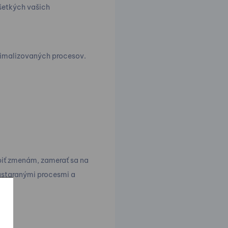
šetkých vašich
timalizovaných procesov.
obiť zmenám, zamerať sa na
zastaranými procesmi a