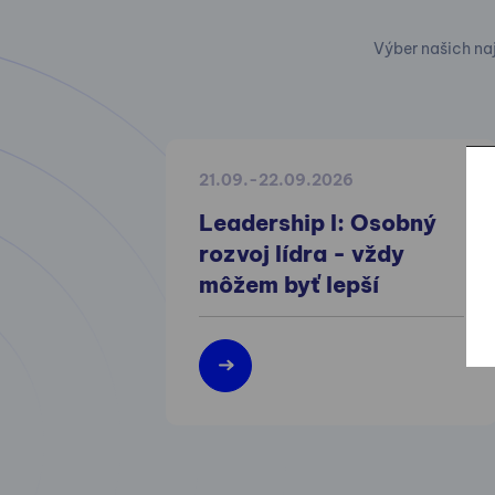
Výber našich na
21.09.-22.09.2026
Leadership I: Osobný
rozvoj lídra - vždy
môžem byť lepší