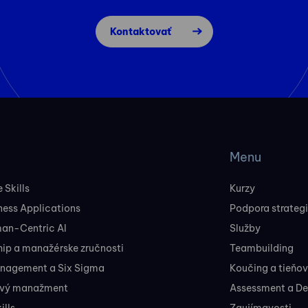
Kontaktovať
Menu
 Skills
Kurzy
ness Applications
Podpora strateg
man-Centric AI
Služby
ip a manažérske zručnosti
Teambuilding
nagement a Six Sigma
Koučing a tieňo
ový manažment
Assessment a D