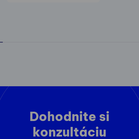
Dohodnite si
konzultáciu