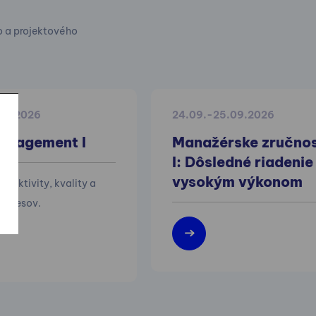
o a projektového
.10.2026
24.09.-25.09.2026
anagement I
Manažérske zručnos
I: Dôsledné riadenie
vysokým výkonom
efektivity, kvality a
 procesov.