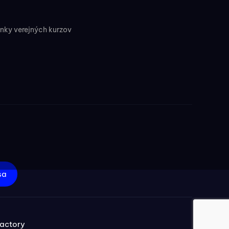
ky verejných kurzov
sa
actory