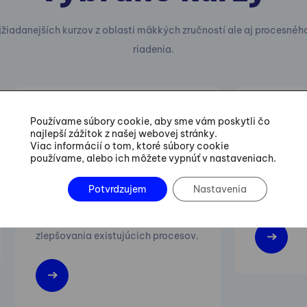
jžiadanejších kurzov z oblasti mäkkých zručností ale aj procesnéh
riadenia.
23.09.-09.12.2026
01.10.-02
Používame súbory cookie, aby sme vám poskytli čo
najlepší zážitok z našej webovej stránky.
Six Sigma Green Belt
Lean M
Viac informácií o tom, ktoré súbory cookie
Training
používame, alebo ich môžete vypnúť v nastaveniach.
Zvyšovanie 
Potvrdzujem
Nastavenia
Praktické postupy vedenia
flexibility
projektov zefektívňovania a
zlepšovania existujúcich procesov.