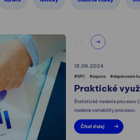
Kariéra
Novinky
Odborné články
Os
18.06.2024
#SPC
#úspora
#zlepšovanie kv
Praktické využ
Štatistické riadenie procesov 
riadenie variability procesov.
Čítať ďalej