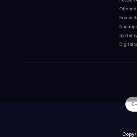
Future sk
Obchodné
Komunik
Nástroje
Systémy
Digitáln
Copyri