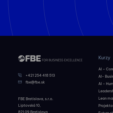
Kurzy
AI – Core
+421 254 418 513
AI- Busi
fbe@fbe.sk
AI – Hu
Leadersh
Lean ma
FBE Bratislava, s.r.o.
Liptovská 10,
Projekt
821 09 Bratislava