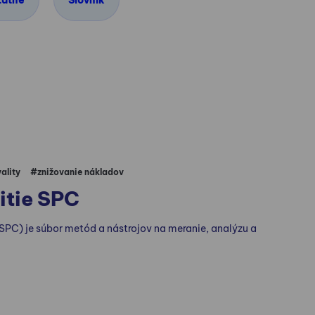
tatné
Slovník
S
ality
#znižovanie nákladov
itie SPC
(SPC) je súbor metód a nástrojov na meranie, analýzu a