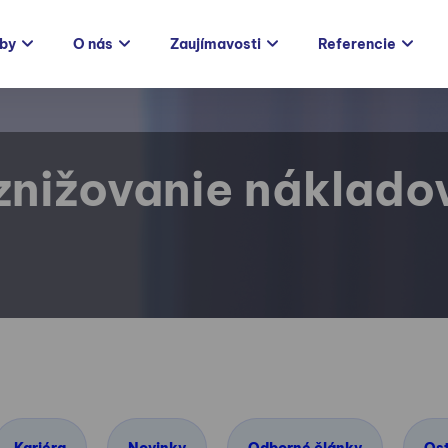
žby
O nás
Zaujímavosti
Referencie
znižovanie náklado