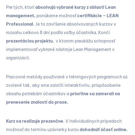
Pre tých, ktorí
absolvujú vybrané kurzy z oblasti Lean
management,
ponúkame možnosť
certifikácie –
LEAN
Professional
. Je to zavŕšenie absolvovaných kurzov v
rozsahu celkovo 8 dní podľa voľby účastníka. Končí
prezentáciou projektu
, v ktorom preukážu schopnosť
implementovať vybrané nástroje Lean Management v
organizácii.
Pracovné metódy používané v tréningových programoch sú
zvolené tak, aby sme zaistili interaktivitu, prispôsobenie
obsahu potrebám účastníkov a
prioritne sa zamerali na
prenesenie znalostí do praxe.
Kurz sa realizuje prezenčne
. V individuálnych prípadoch
možnosť do termínu uzávierky kurzu
dohodnúť účasť online.