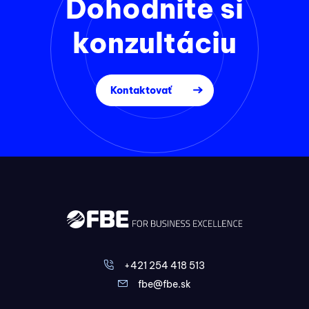
Dohodnite si
konzultáciu
Kontaktovať
+421 254 418 513
fbe@fbe.sk