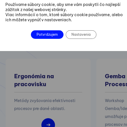
Používame súbory cookie, aby sme vám poskytli čo najlepší
zážitok z našej webovej stránky.
Viac informácií o tom, ktoré súbory cookie používame, alebo
ich môžete vypnúť v nastaveniach.
Odporúčame aj
Potvrdzujem
Nastavenia
nasledovné kurzy
Ergonómia na
Gemba |
pracovisku
Process
Metódy zvyšovania efektívnosti
Workshop
procesov pre dané oblasti.
Gemba/Idea
umožňuje p
procesov na