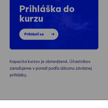
Prihláška do
kurzu
Prihlásiť sa
Kapacita kurzov je obmedzená. Účastníkov
zaraďujeme v poradí podľa dátumu záväznej
prihlášky.