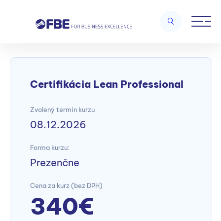
Home
/
Lean management a Six Sigma
/
Certifikácia Lean
Professional
Certifikácia Lean Professional
Zvolený termín kurzu
08.12.2026
Forma kurzu:
Prezenčne
Cena za kurz (bez DPH)
340€