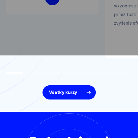
so zamestn
príležitostí
zvýšenie ef
Všetky kurzy