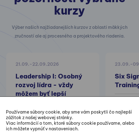
kurzy
Výber našich najžiadanejších kurzov z oblasti mäkkých
zručností ale aj procesného a projektového riadenia.
21.09.-22.09.2026
23.09.-09
Leadership I: Osobný
Six Sig
rozvoj lídra - vždy
Trainin
môžem byť lepší
Praktické 
projektov z
Používame súbory cookie, aby sme vám poskytli čo najlepší
zážitok z našej webovej stránky.
zlepšovania
Viac informácií o tom, ktoré súbory cookie používame, alebo
ich môžete vypnúť v nastaveniach.