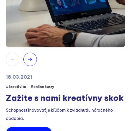
18.03.2021
24
#kreativita
#online kurzy
#o
Zažite s nami kreatívny skok
O
a
Schopnosť inovovať je kľúčom k zvládnutiu náročného
obdobia.
V r
na