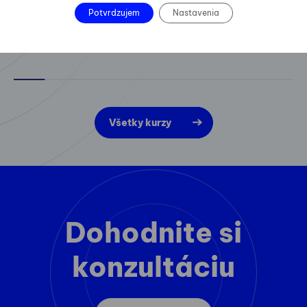
Potvrdzujem
Nastavenia
Všetky kurzy
Dohodnite si
konzultáciu