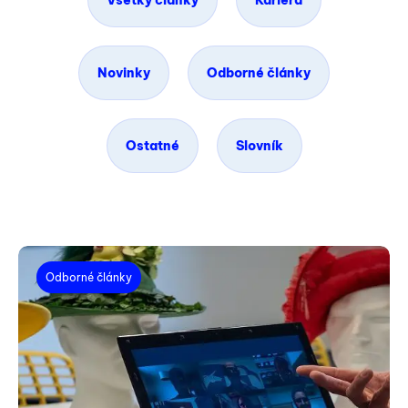
Všetky články
Kariéra
Novinky
Odborné články
Ostatné
Slovník
Odborné články