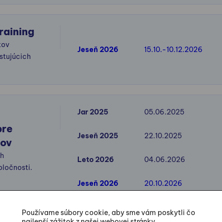
raining
tov
Jeseň 2026
15.10.-10.12.2026
stujúcich
Jar 2025
05.06.2025
pre
Jeseň 2025
22.10.2025
rov
ch
Leto 2026
04.06.2026
oločnosti.
Jeseň 2026
20.10.2026
Používame súbory cookie, aby sme vám poskytli čo
najlepší zážitok z našej webovej stránky.