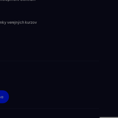
ky verejných kurzov
sa