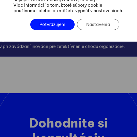
Viac informácií o tom, ktoré súbory cookie
používame, alebo ich môžete vypnúť v nastaveniach.
obkov a služieb.
Potvrdzujem
Nastavenia
o procesov
 pri zavádzaní inovácií pre zefektívnenie chodu organizácie.
Dohodnite si