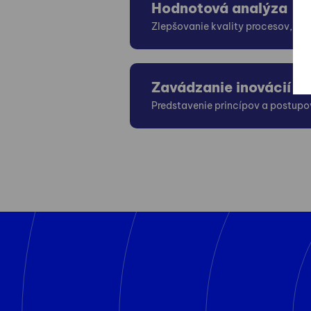
Hodnotová analýza
Zlepšovanie kvality procesov, výr
Zavádzanie inovácií d
Predstavenie princípov a postupov