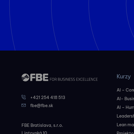
Kurzy
AI – Core
+421 254 418 513
AI- Busi
fbe@fbe.sk
AI – Hu
Leadersh
Lean ma
FBE Bratislava, s.r.o.
Liptovská 10,
Projekt