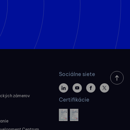
Sociálne siete
ických zámerov
Certifikácie
vanie
evelopment Centrum