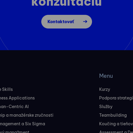
konzultáciu
Kontaktovať
Menu
 Skills
Kurzy
ness Applications
Podpora strateg
man-Centric AI
Služby
ip a manažérske zručnosti
Teambuilding
nagement a Six Sigma
Koučing a tieňo
ový manažment
Assessment a D