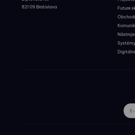
821 09 Bratislava
Future sk
Obchodné
Komunik
Nástroje
Systémy
Digitáln