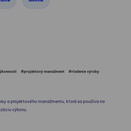
tatné
Slovník
O
ýkonnosti
#projektový manažment
#riadenie výroby
oby a projektového manažmentu, ktorá sa používa na
izáciu výkonu.