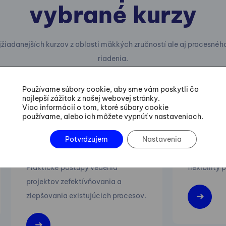
vybrané kurzy
jžiadanejších kurzov z oblasti mäkkých zručností ale aj procesnéh
riadenia.
Používame súbory cookie, aby sme vám poskytli čo
najlepší zážitok z našej webovej stránky.
23.09.-09.12.2026
01.10.-02
Viac informácií o tom, ktoré súbory cookie
používame, alebo ich môžete vypnúť v nastaveniach.
Six Sigma Green Belt
Lean M
Training
Potvrdzujem
Nastavenia
Zvyšovanie 
Praktické postupy vedenia
flexibility
projektov zefektívňovania a
zlepšovania existujúcich procesov.