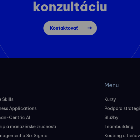
konzultáciu
Kontaktovať
Menu
 Skills
Kurzy
ness Applications
Podpora strateg
man-Centric AI
Služby
ip a manažérske zručnosti
Teambuilding
nagement a Six Sigma
Koučing a tieňo