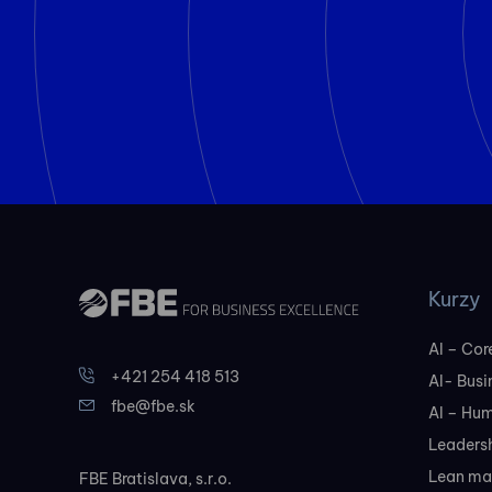
Kurzy
AI – Core
+421 254 418 513
AI- Busi
fbe@fbe.sk
AI – Hu
Leadersh
Lean ma
FBE Bratislava, s.r.o.