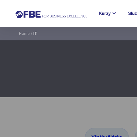
Kurzy
Slu
Home
/
IT