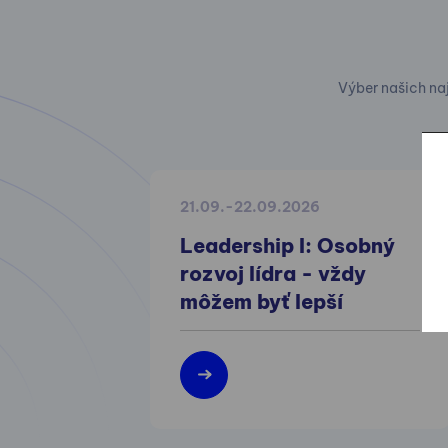
Výber našich na
21.09.-22.09.2026
Leadership I: Osobný
rozvoj lídra - vždy
môžem byť lepší