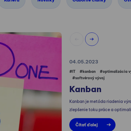
Kariéra
Novinky
Odborné články
Os
04.05.2023
#IT
#kanban
#optimalizácia v
#softvérový vývoj
Kanban
Kanban je metóda riadenia výr
zlepšenie toku práce a optimal
Čítať ďalej