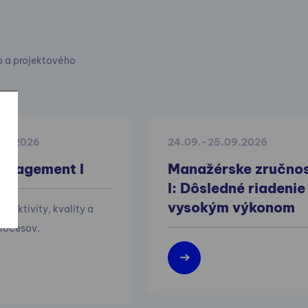
o a projektového
.10.2026
24.09.-25.09.2026
anagement I
Manažérske zručnos
I: Dôsledné riadenie
vysokým výkonom
efektivity, kvality a
 procesov.