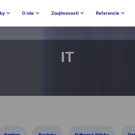
žby
O nás
Zaujímavosti
Referencie
IT