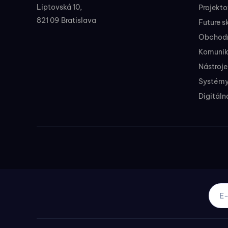
Liptovská 10,
Projekt
821 09 Bratislava
Future sk
Obchodné
Komunik
Nástroje
Systémy
Digitáln