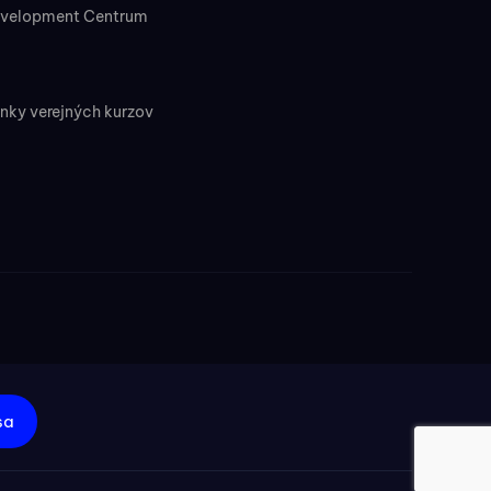
evelopment Centrum
ky verejných kurzov
sa