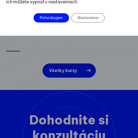
ich môžete vypnúť v nastaveniach.
Potvrdzujem
Nastavenia
Všetky kurzy
Dohodnite si
konzultáciu