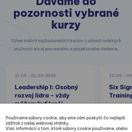
Dávame do
pozornosti vybrané
kurzy
Výber našich najžiadanejších kurzov z oblasti mäkkých
zručností ale aj procesného a projektového riadenia.
21.09.-22.09.2026
23.09.-09
Leadership I: Osobný
Six Sig
rozvoj lídra - vždy
Trainin
môžem byť lepší
Praktické 
Používame súbory cookie, aby sme vám poskytli čo najlepší
projektov z
zážitok z našej webovej stránky.
Viac informácií o tom, ktoré súbory cookie používame, alebo
zlepšovania