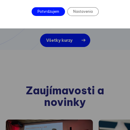
Potvrdzujem
Nastavenia
Všetky kurzy
Zaujímavosti a
novinky