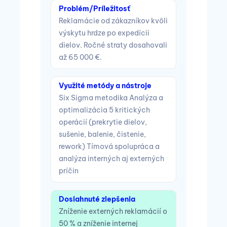
Problém/Príležitosť
str
Reklamácie od zákazníkov kvôli
kvô
elov
výskytu hrdze po expedícii
Trh
dielov. Ročné straty dosahovali
urg
až 65 000 €.
Vyu
Využité metódy a nástroje
Ove
C;
Six Sigma metodika Analýza a
(RT
-
optimalizácia 5 kritických
(pr
operácií (prekrytie dielov,
Tec
sušenie, balenie, čistenie,
kon
rework) Tímová spolupráca a
mon
analýza interných aj externých
Def
príčin
spä
 % z
Dosiahnuté zlepšenia
Dos
Zníženie externých reklamácií o
Zní
50 % a zníženie internej
úsp