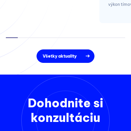
výkon tímo
Všetky aktuality
Dohodnite si
konzultáciu