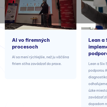
AI vo firemných
Lean a 
procesoch
impleme
podpor
AI sa mení rýchlejšie, než ju väčšina
firiem stíha zavádzať do praxe.
Lean a Six
podporou A
diagnostik
odhaľujeme
úzke miest
zavádzať zl
dopadom na 