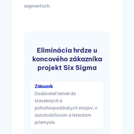
segmentoch.
sti
Eliminácia hrdze u
O
koncového zákazníka
izo
 u
projekt Six Sigma
- 
 pre
Zákazník
Zák
Dodávateľ lamiel do
Dod
stavebných a
pri
poľnohospodárskych strojov, v
automobilovom a leteckom
Pro
priemysle.
Vys
tri