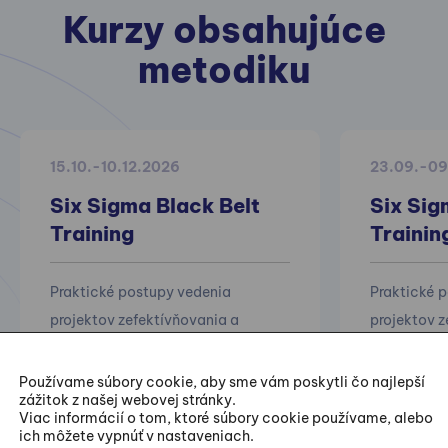
Kurzy obsahujúce
metodiku
15.10.-10.12.2026
23.09.-09
Six Sigma Black Belt
Six Sig
Training
Trainin
Praktické postupy vedenia
Praktické 
projektov zefektívňovania a
projektov z
zlepšovania existujúcich procesov.
zlepšovania
Používame súbory cookie, aby sme vám poskytli čo najlepší
zážitok z našej webovej stránky.
Viac informácií o tom, ktoré súbory cookie používame, alebo
ich môžete vypnúť v nastaveniach.