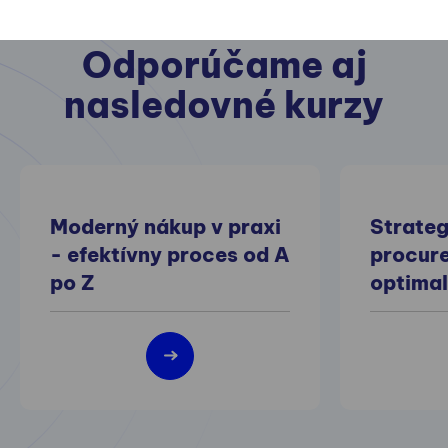
Odporúčame aj
nasledovné kurzy
Moderný nákup v praxi
Strateg
- efektívny proces od A
procur
po Z
optimal