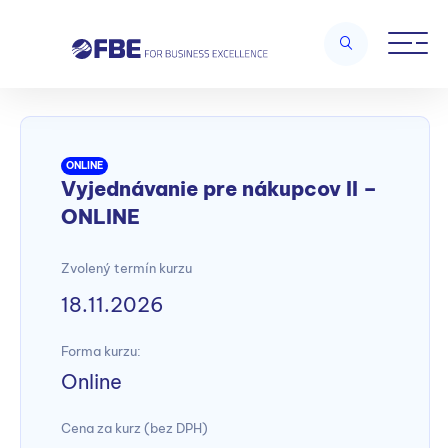
Home
/
Obchodné zručnosti, procurement a zákaznícka orientácia
/
Vyjednávanie pre nákupcov II – ONLINE
ONLINE
Vyjednávanie pre nákupcov II –
ONLINE
Zvolený termín kurzu
18.11.2026
Forma kurzu:
Online
Cena za kurz (bez DPH)