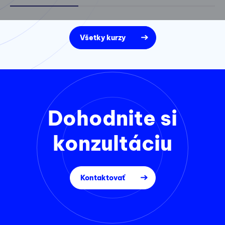
Všetky kurzy
Dohodnite si
konzultáciu
Kontaktovať