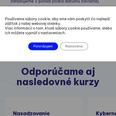
zaraďujeme v poradí podľa dátumu záväznej
prihlášky.
Používame súbory cookie, aby sme vám poskytli čo najlepší
zážitok z našej webovej stránky.
Viac informácií o tom, ktoré súbory cookie používame, alebo
ich môžete vypnúť v nastaveniach.
Potvrdzujem
Nastavenia
Odporúčame aj
nasledovné kurzy
Nasadzovanie
Kybern