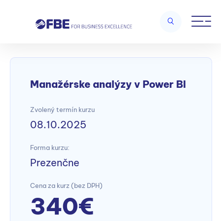
Home
/
Digitálna transformácia a Inovácie
/
Manažérske analýzy v
Power BI
Manažérske analýzy v Power BI
Zvolený termín kurzu
08.10.2025
Forma kurzu:
Prezenčne
Cena za kurz (bez DPH)
340€