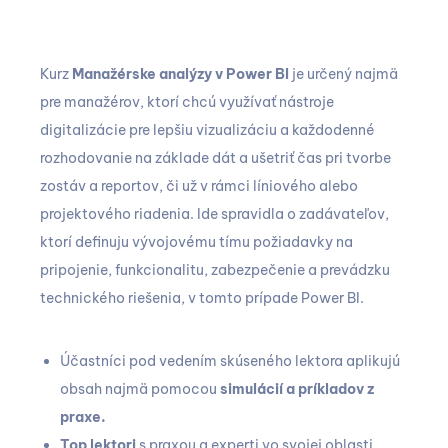
Kurz
Manažérske analýzy v Power BI
je určený najmä
pre manažérov, ktorí chcú využívať nástroje
digitalizácie pre lepšiu vizualizáciu a každodenné
rozhodovanie na základe dát a ušetriť čas pri tvorbe
zostáv a reportov, či už v rámci líniového alebo
projektového riadenia. Ide spravidla o zadávateľov,
ktorí definuju vývojovému tímu požiadavky na
pripojenie, funkcionalitu, zabezpečenie a prevádzku
technického riešenia, v tomto prípade Power BI.
Účastníci pod vedením skúseného lektora aplikujú
obsah najmä pomocou
simulácií a príkladov z
praxe.
Top lektori
s praxou a experti vo svojej oblasti.