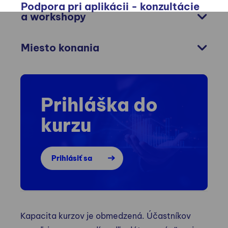
Podpora pri aplikácii - konzultácie
a workshopy
Miesto konania
Prihláška do
kurzu
Prihlásiť sa
Kapacita kurzov je obmedzená. Účastníkov