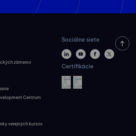
Sociálne siete
ických zámerov
Certifikácie
vanie
evelopment Centrum
ky verejných kurzov