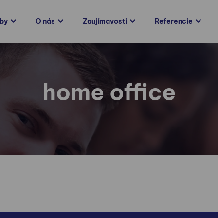
žby
O nás
Zaujímavosti
Referencie
home office