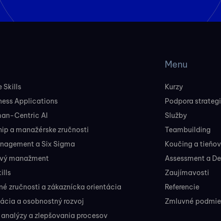
Menu
 Skills
Kurzy
ness Applications
Podpora strateg
man-Centric AI
Služby
ip a manažérske zručnosti
Teambuilding
nagement a Six Sigma
Koučing a tieňo
ový manažment
Assessment a D
ills
Zaujímavosti
 zručnosti a zákaznícka orientácia
Referencie
ácia a osobnostný rozvoj
Zmluvné podmien
 analýzy a zlepšovania procesov