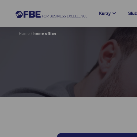
Kurzy
Slu
Home
/
home office