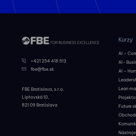
Kurzy
AI – Core
+421 254 418 513
AI- Busi
fbe@fbe.sk
AI – Hu
Leadersh
Lean ma
FBE Bratislava, s.r.o.
Liptovská 10,
Projekt
821 09 Bratislava
Future sk
Obchodné
Komunik
Nástroje