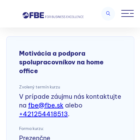
Home
/
Leadership a manažérske zručnosti
/
Motivácia a podpora
spolupracovníkov na home office
Motivácia a podpora
spolupracovníkov na home
office
Zvolený termín kurzu
V prípade záujmu nás kontaktujte
na
fbe@fbe.sk
alebo
+421254418513
.
Forma kurzu:
Prezenčne