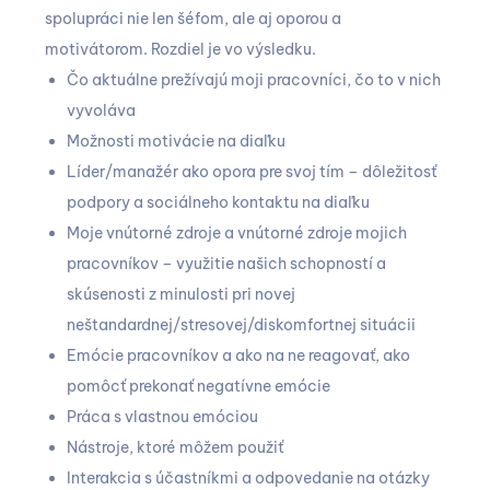
spolupráci nie len šéfom, ale aj oporou a
motivátorom. Rozdiel je vo výsledku.
Čo aktuálne prežívajú moji pracovníci, čo to v nich
vyvoláva
Možnosti motivácie na diaľku
Líder/manažér ako opora pre svoj tím – dôležitosť
podpory a sociálneho kontaktu na diaľku
Moje vnútorné zdroje a vnútorné zdroje mojich
pracovníkov – využitie našich schopností a
skúsenosti z minulosti pri novej
neštandardnej/stresovej/diskomfortnej situácii
Emócie pracovníkov a ako na ne reagovať, ako
pomôcť prekonať negatívne emócie
Práca s vlastnou emóciou
Nástroje, ktoré môžem použiť
Interakcia s účastníkmi a odpovedanie na otázky