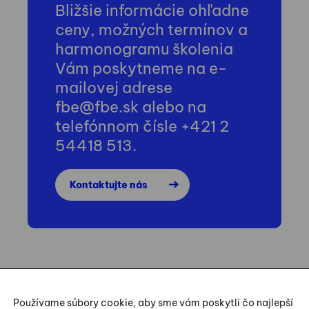
Bližšie informácie ohľadne
ceny, možných termínov a
harmonogramu školenia
Vám poskytneme na e-
mailovej adrese
fbe@fbe.sk alebo na
telefónnom čísle +421 2
54418 513.
Kontaktujte nás
Používame súbory cookie, aby sme vám poskytli čo najlepší