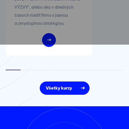
VÝZVY“, alebo ako v dnešných
časoch riadiť firmu s jasnou
a zmysluplnou stratégiou.
Všetky kurzy