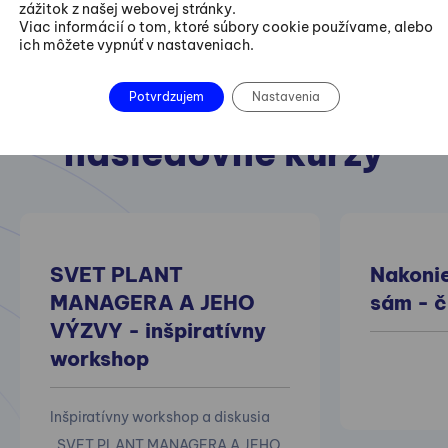
zážitok z našej webovej stránky.
Viac informácií o tom, ktoré súbory cookie používame, alebo
ich môžete vypnúť v nastaveniach.
Potvrdzujem
Nastavenia
Odporúčame aj
nasledovné kurzy
SVET PLANT
Nakoni
MANAGERA A JEHO
sám - č
VÝZVY - inšpiratívny
workshop
Inšpiratívny workshop a diskusia
„SVET PLANT MANAGERA A JEHO