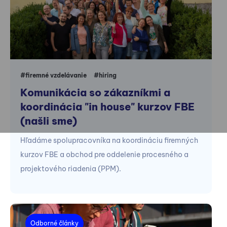
#firemné vzdelávanie
#hiring
Komunikácia so zákazníkmi a
koordinácia "in house" kurzov FBE
(našli sme)
Hľadáme spolupracovníka na koordináciu firemných
kurzov FBE a obchod pre oddelenie procesného a
projektového riadenia (PPM).
Odborné články