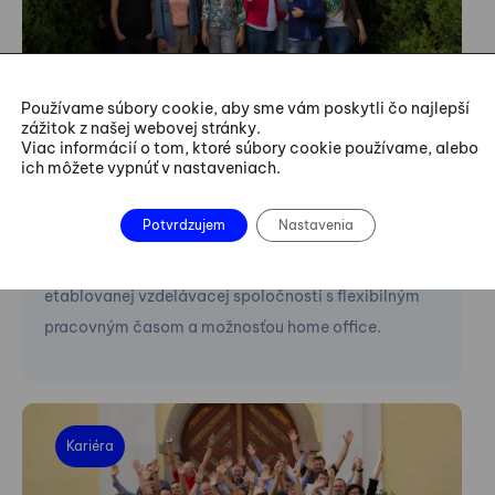
#firemné vzdelávanie
#hiring
Používame súbory cookie, aby sme vám poskytli čo najlepší
Finance & Admin Support - FBE
zážitok z našej webovej stránky.
Viac informácií o tom, ktoré súbory cookie používame, alebo
Bratislava - part-time (našli sme)
ich môžete vypnúť v nastaveniach.
Hľadáme zodpovedného a samostatného
Potvrdzujem
Nastavenia
kolegu/kolegyňu na čiastočný úväzok do
administratívno-finančnej podpory tímu v
etablovanej vzdelávacej spoločnosti s flexibilným
pracovným časom a možnosťou home office.
Kariéra