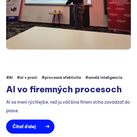
#AI
#ai v praxi
#procesná efektivita
#umelá inteligencia
AI vo firemných procesoch
AI sa mení rýchlejšie, než ju väčšina firiem stíha zavádzať do
praxe.
Čítať ďalej