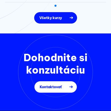
Všetky kurzy
Dohodnite si
konzultáciu
Kontaktovať