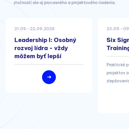
zručností ale aj procesného a projektového riadenia.
21.09.-22.09.2026
23.09.-09
Leadership I: Osobný
Six Sig
rozvoj lídra - vždy
Trainin
môžem byť lepší
Praktické 
projektov z
zlepšovania