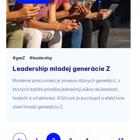
#genZ
#leadership
Leadership mladej generácie Z
Moderné pracovisko je zmesou rôznych generácií, z
ktorých každá prináša jedinečný súbor skúseností,
hodnôt a očakávaní. Kľúčové je pochopiť a efektívne
viesť mladú generáciu Z.
1
2
3
4
13