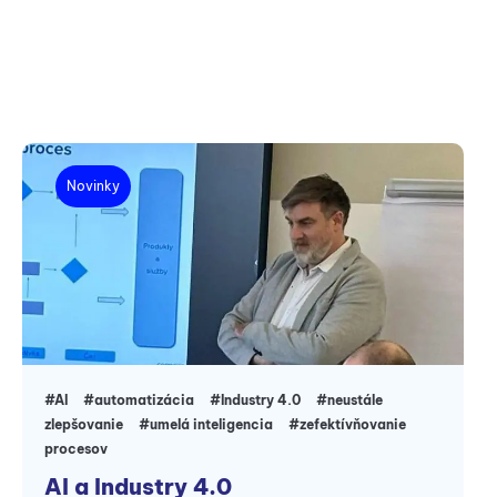
Novinky
#AI
#automatizácia
#Industry 4.0
#neustále
zlepšovanie
#umelá inteligencia
#zefektívňovanie
procesov
AI a Industry 4.0