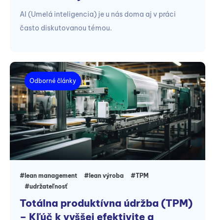
AI (Umelá inteligencia) je u nás doma aj v práci
často diskutovanou témou.
Odborné články
#lean management
#lean výroba
#TPM
#udržateľnosť
Totálna produktívna údržba (TPM)
– Kľúč k vyššej efektivite a