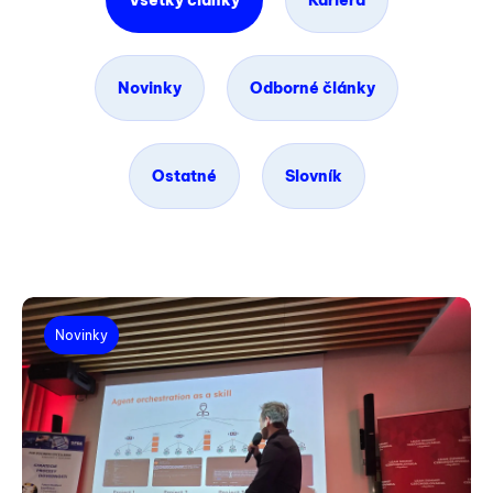
Všetky články
Kariéra
Novinky
Odborné články
Ostatné
Slovník
Novinky