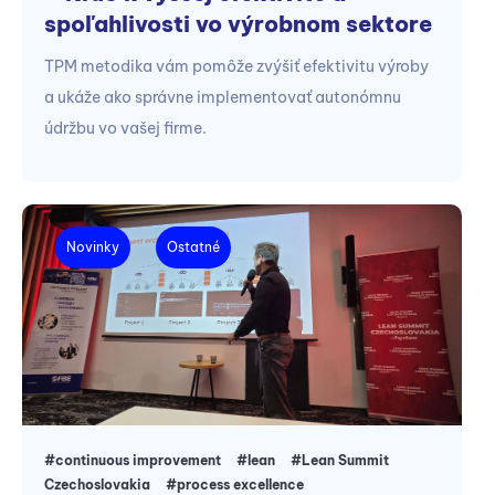
spoľahlivosti vo výrobnom sektore
TPM metodika vám pomôže zvýšiť efektivitu výroby
a ukáže ako správne implementovať autonómnu
údržbu vo vašej firme.
Novinky
Ostatné
#continuous improvement
#lean
#Lean Summit
Czechoslovakia
#process excellence