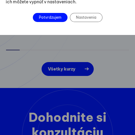
ich môžete vypnúť v nastaveniach.
Potvrdzujem
Nastavenia
Všetky kurzy
Dohodnite si
konzultáciu