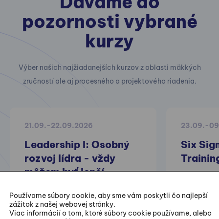
Dávame do
pozornosti vybrané
kurzy
Výber našich najžiadanejších kurzov z oblasti mäkkých
zručností ale aj procesného a projektového riadenia.
21.09.-22.09.2026
23.09.-09
Leadership I: Osobný
Six Sig
rozvoj lídra - vždy
Trainin
môžem byť lepší
Praktické 
Používame súbory cookie, aby sme vám poskytli čo najlepší
projektov z
zážitok z našej webovej stránky.
Viac informácií o tom, ktoré súbory cookie používame, alebo
zlepšovania