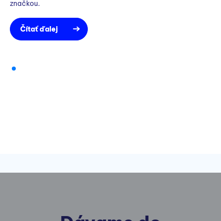
značkou.
Čítať ďalej