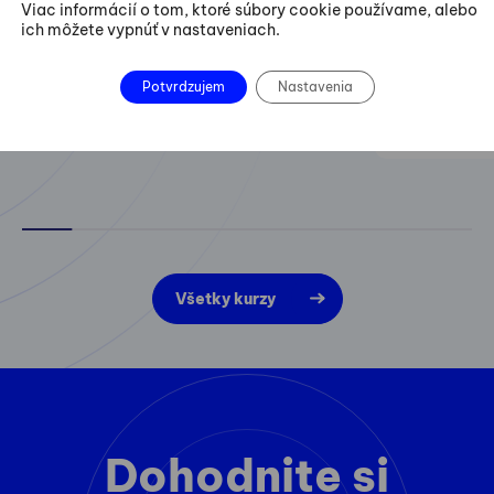
projektov z
Viac informácií o tom, ktoré súbory cookie používame, alebo
ich môžete vypnúť v nastaveniach.
zlepšovania
Potvrdzujem
Nastavenia
Všetky kurzy
Dohodnite si