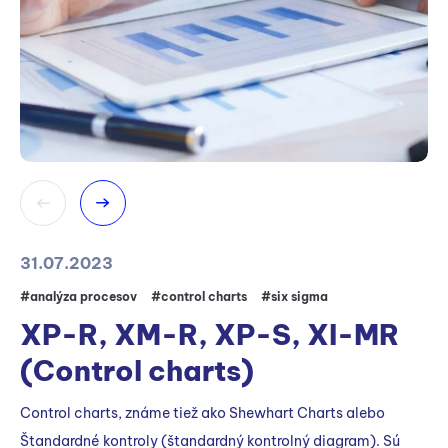
31.07.2023
25
#analýza procesov
#control charts
#six sigma
#bl
#
XP-R, XM-R, XP-S, XI-MR
C
(Control charts)
Co
Control charts, známe tiež ako Shewhart Charts alebo
Sh
Štandardné kontroly (štandardný kontrolný diagram). Sú