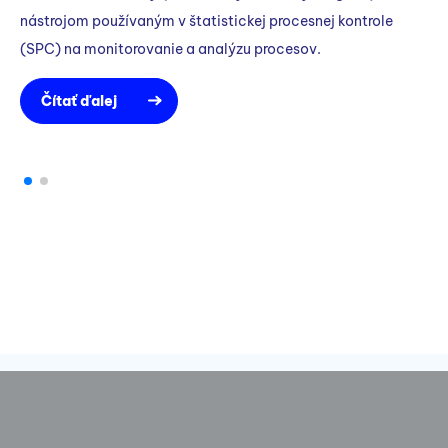
na
nástrojom používaným v štatistickej procesnej kontrole
od
(SPC) na monitorovanie a analýzu procesov.
Čítať ďalej