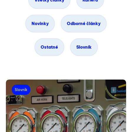
Všetky články
Kariéra
Novinky
Odborné články
Ostatné
Slovník
Slovník