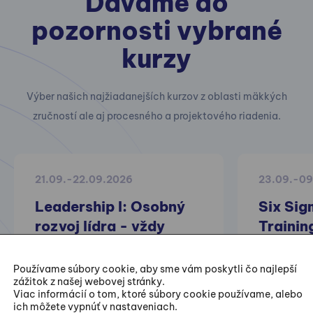
Dávame do
pozornosti vybrané
kurzy
Výber našich najžiadanejších kurzov z oblasti mäkkých
zručností ale aj procesného a projektového riadenia.
21.09.-22.09.2026
23.09.-09
Leadership I: Osobný
Six Sig
rozvoj lídra - vždy
Trainin
môžem byť lepší
Praktické 
Používame súbory cookie, aby sme vám poskytli čo najlepší
zážitok z našej webovej stránky.
projektov z
Viac informácií o tom, ktoré súbory cookie používame, alebo
zlepšovania
ich môžete vypnúť v nastaveniach.