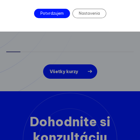
Potvrdzujem
Nastavenia
Všetky kurzy
Dohodnite si
konzultáciu