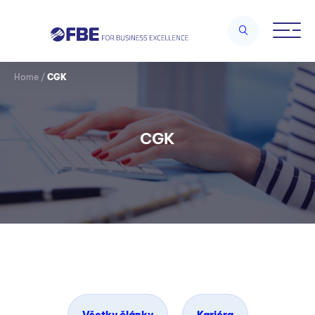
Home
/
CGK
CGK