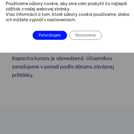
kurzu
Používame súbory cookie, aby sme vám poskytli čo najlepší
zážitok z našej webovej stránky.
Viac informácií o tom, ktoré súbory cookie používame, alebo
ich môžete vypnúť v nastaveniach.
Prihlásiť sa
Potvrdzujem
Nastavenia
Kapacita kurzov je obmedzená. Účastníkov
zaraďujeme v poradí podľa dátumu záväznej
prihlášky.