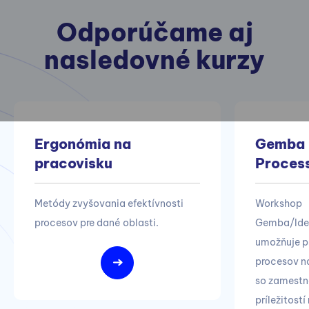
Odporúčame aj
nasledovné kurzy
Ergonómia na
Gemba |
pracovisku
Process
Metódy zvyšovania efektívnosti
Workshop
procesov pre dané oblasti.
Gemba/Idea
umožňuje p
procesov na
so zamestn
príležitostí