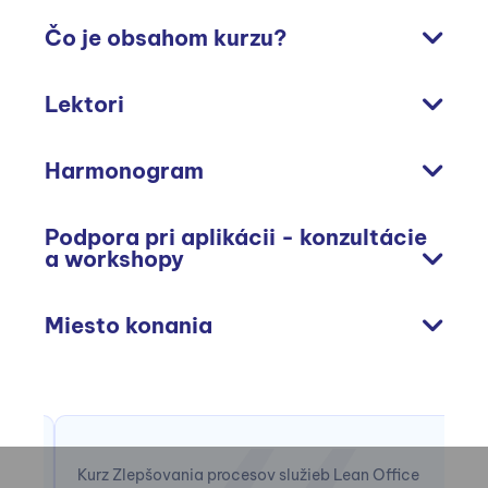
Čo je obsahom kurzu?
Lektori
Harmonogram
Podpora pri aplikácii - konzultácie
a workshopy
Miesto konania
ilo
Kurz Zlepšovania procesov služieb Lean Office
„K