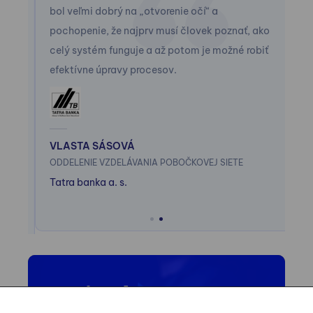
vá
bol veľmi dobrý na „otvorenie očí“ a
sa
pochopenie, že najprv musí človek poznať, ako
bo
celý systém funguje a až potom je možné robiť
pr
i
efektívne úpravy procesov.
pr
 sa
pr
pr
s
ni
VLASTA SÁSOVÁ
vy
ODDELENIE VZDELÁVANIA POBOČKOVEJ SIETE
Tatra banka a. s.
KA
B2
Sl
Prihláška do