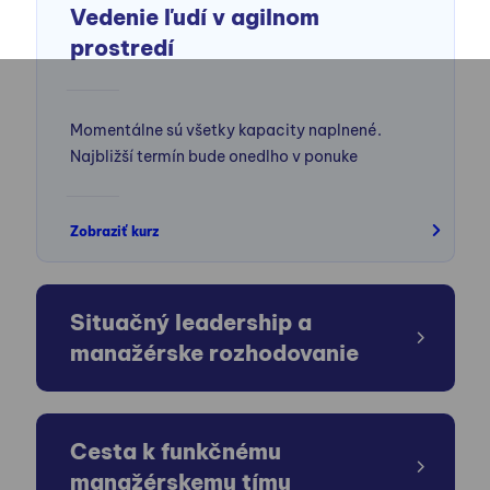
Vedenie ľudí v agilnom
prostredí
Momentálne sú všetky kapacity naplnené.
Najbližší termín bude onedlho v ponuke
Zobraziť kurz
Situačný leadership a
manažérske rozhodovanie
Cesta k funkčnému
manažérskemu tímu