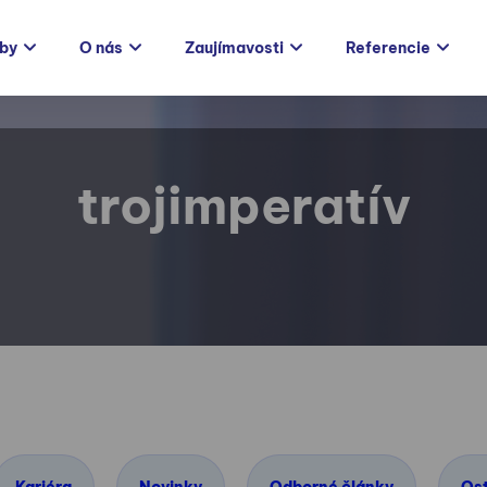
žby
O nás
Zaujímavosti
Referencie
trojimperatív