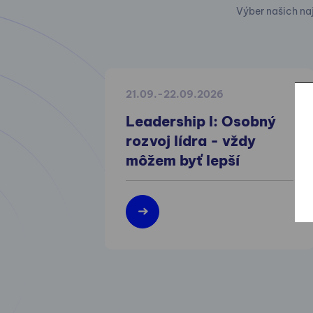
Výber našich na
21.09.-22.09.2026
Leadership I: Osobný
rozvoj lídra - vždy
môžem byť lepší