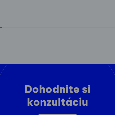
Dohodnite si
konzultáciu