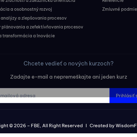
 zručnosti a zákaznícka orientácia
Referencie
ácia a osobnostný rozvoj
Zmluvné podmien
 analýzy a zlepšovania procesov
 plánovania a zefektívňovania procesov
a transformácia a Inovácie
Chcete vedieť o nových kurzoch?
Zadajte e-mail a nepremeškajte ani jeden kurz
Prihlásiť 
ght © 2026 – FBE, All Right Reserved I Created by
WisdomF