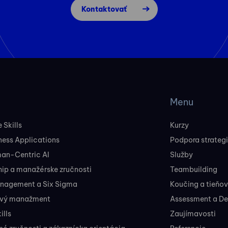
Kontaktovať
Menu
 Skills
Kurzy
ness Applications
Podpora strateg
man-Centric AI
Služby
ip a manažérske zručnosti
Teambuilding
nagement a Six Sigma
Koučing a tieňo
ový manažment
Assessment a D
ills
Zaujímavosti