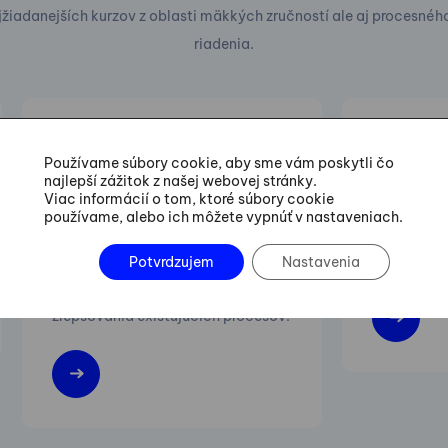
jžiadanejších kurzov z oblasti mäkkých zručností ale aj procesnéh
riadenia.
23.09.-09.12.2026
01.10.-02
Používame súbory cookie, aby sme vám poskytli čo
Six Sigma Green Belt
Lean M
najlepší zážitok z našej webovej stránky.
Training
Viac informácií o tom, ktoré súbory cookie
používame, alebo ich môžete vypnúť v nastaveniach.
Zvyšovanie 
Praktické postupy vedenia
flexibility
Potvrdzujem
Nastavenia
projektov zefektívňovania a
zlepšovania existujúcich procesov.