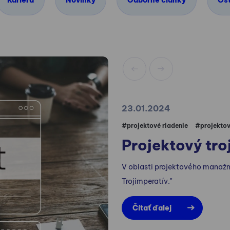
Kariéra
Novinky
Odborné články
Os
23.01.2024
#projektové riadenie
#projekto
Projektový tro
V oblasti projektového manažm
Trojimperatív."
Čítať ďalej