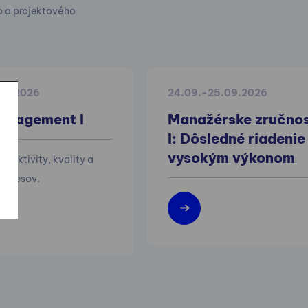
o a projektového
.10.2026
24.09.-25.09.2026
anagement I
Manažérske zručnos
I: Dôsledné riadenie
vysokým výkonom
efektivity, kvality a
 procesov.