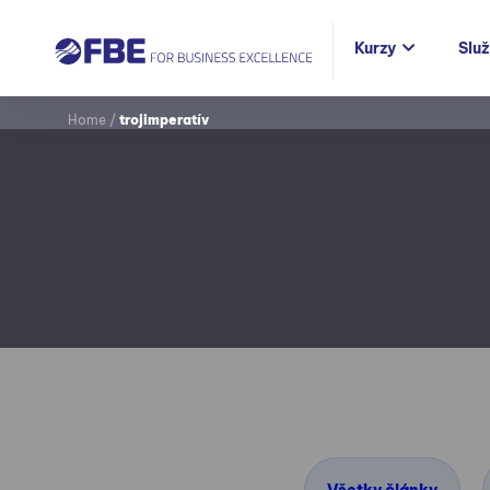
Kurzy
Slu
Home
/
trojimperatív