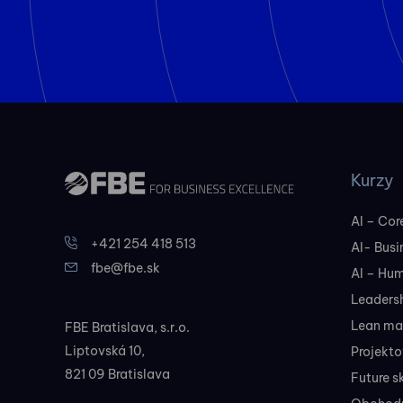
Kurzy
AI – Core
+421 254 418 513
AI- Busi
fbe@fbe.sk
AI – Hu
Leadersh
Lean ma
FBE Bratislava, s.r.o.
Liptovská 10,
Projekt
821 09 Bratislava
Future sk