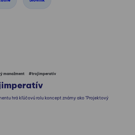
tatné
Slovník
vý manažment
#trojimperatív
jimperatív
entu hrá kľúčovú rolu koncept známy ako "Projektový