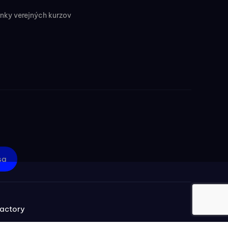
ky verejných kurzov
sa
actory