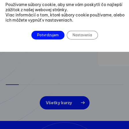
rozvoj lídra - vždy
Trainin
Používame súbory cookie, aby sme vám poskytli čo najlepší
môžem byť lepší
zážitok z našej webovej stránky.
Viac informácií o tom, ktoré súbory cookie používame, alebo
Praktické 
ich môžete vypnúť v nastaveniach.
projektov z
zlepšovania
Potvrdzujem
Nastavenia
Všetky kurzy