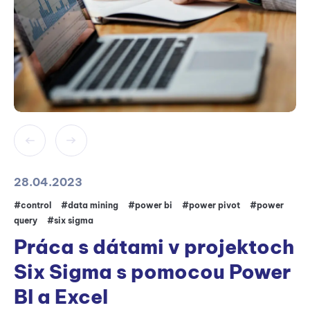
28.04.2023
#control
#data mining
#power bi
#power pivot
#power
query
#six sigma
Práca s dátami v projektoch
Six Sigma s pomocou Power
BI a Excel