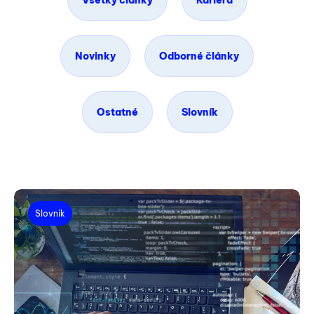
Všetky články
Kariéra
Novinky
Odborné články
Ostatné
Slovník
Slovník