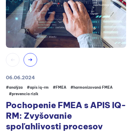
06.06.2024
19
#analýza
#apis iq-rm
#FMEA
#harmonizovaná FMEA
#a
#prevencia rizík
#
Pochopenie FMEA s APIS IQ-
H
RM: Zvyšovanie
p
spoľahlivosti procesov
Za