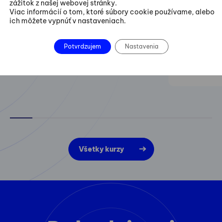
zážitok z našej webovej stránky.
Praktické 
Viac informácií o tom, ktoré súbory cookie používame, alebo
projektov z
ich môžete vypnúť v nastaveniach.
zlepšovania
Potvrdzujem
Nastavenia
Všetky kurzy