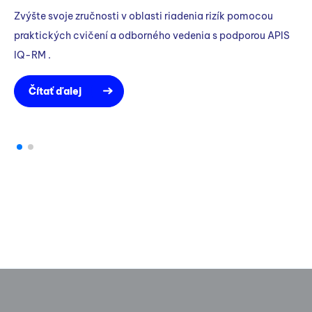
ha
Zvýšte svoje zručnosti v oblasti riadenia rizík pomocou
praktických cvičení a odborného vedenia s podporou APIS
IQ-RM .
Čítať ďalej