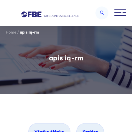
Home
/
apis iq-rm
apis iq-rm