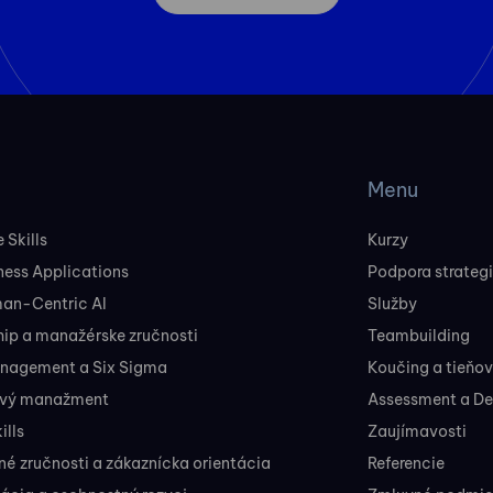
Menu
 Skills
Kurzy
ness Applications
Podpora strateg
man-Centric AI
Služby
ip a manažérske zručnosti
Teambuilding
nagement a Six Sigma
Koučing a tieňo
ový manažment
Assessment a D
ills
Zaujímavosti
 zručnosti a zákaznícka orientácia
Referencie