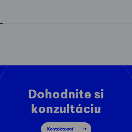
Dohodnite si
konzultáciu
Kontaktovať