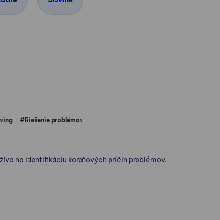
tatné
Slovník
ving
#Riešenie problémov
žíva na identifikáciu koreňových príčin problémov.