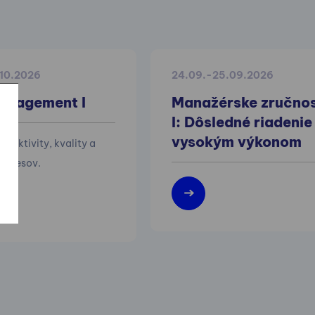
.10.2026
24.09.-25.09.2026
anagement I
Manažérske zručnos
I: Dôsledné riadenie
vysokým výkonom
efektivity, kvality a
 procesov.