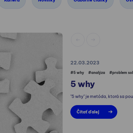
Kariéra
Novinky
Odborné články
Os
22.03.2023
#5 why
#analýza
#problem sol
5 why
"5 why" je metóda, ktorá sa pou
Čítať ďalej