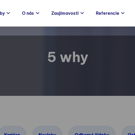
žby
O nás
Zaujímavosti
Referencie
5 why