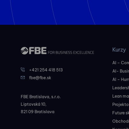
Kurzy
AI – Core
+421 254 418 513
AI- Busi
fbe@fbe.sk
AI – Hu
Leadersh
Lean ma
FBE Bratislava, s.r.o.
Liptovská 10,
Projekt
821 09 Bratislava
Future sk
Obchodné