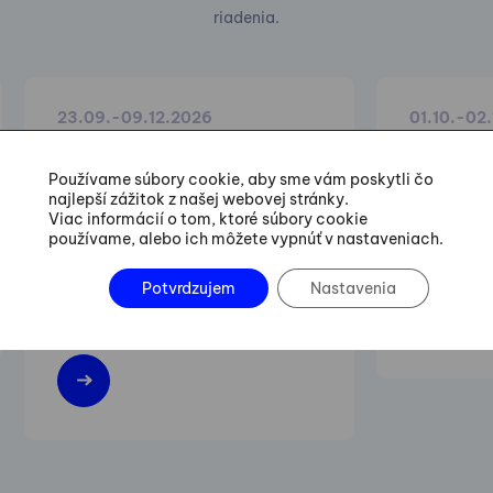
riadenia.
23.09.-09.12.2026
01.10.-02
Six Sigma Green Belt
Lean M
Používame súbory cookie, aby sme vám poskytli čo
Training
najlepší zážitok z našej webovej stránky.
Viac informácií o tom, ktoré súbory cookie
Zvyšovanie 
používame, alebo ich môžete vypnúť v nastaveniach.
Praktické postupy vedenia
flexibility
projektov zefektívňovania a
Potvrdzujem
Nastavenia
zlepšovania existujúcich procesov.