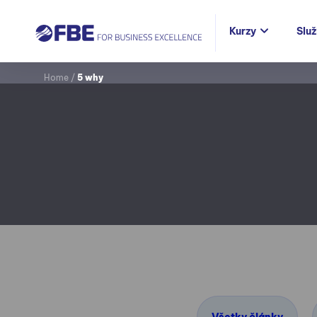
Kurzy
Slu
Home
/
5 why