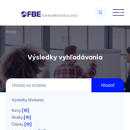
Home
Výsledky vyhľadávania
Hľadať
Výsledky hľadania:
Kurzy
[10]
Služby
[10]
Články
[10]