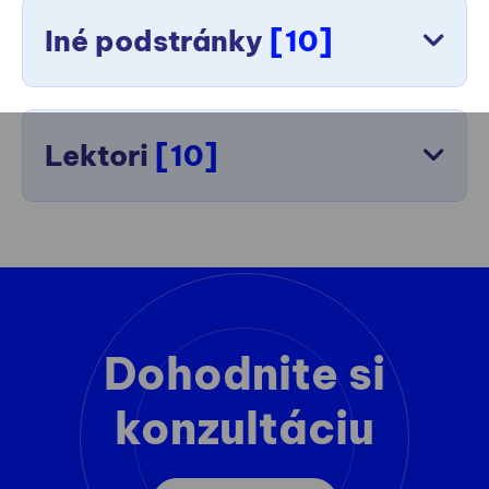
Iné podstránky
[10]
Lektori
[10]
Dohodnite si
konzultáciu