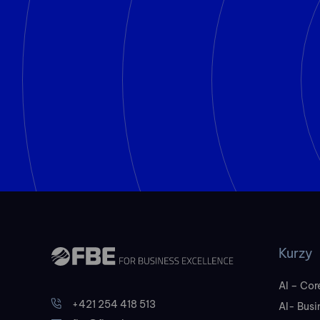
Kurzy
AI – Core
+421 254 418 513
AI- Busi