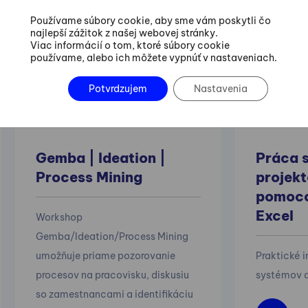
Používame súbory cookie, aby sme vám poskytli čo
Odporúčame aj
najlepší zážitok z našej webovej stránky.
Viac informácií o tom, ktoré súbory cookie
nasledovné kurzy
používame, alebo ich môžete vypnúť v nastaveniach.
Potvrdzujem
Nastavenia
Gemba | Ideation |
Práca s
Process Mining
projekt
pomoco
Excel
Workshop
Gemba/Ideation/Process Mining
umožňuje priame pozorovanie
Praktické 
procesov na pracovisku, diskusiu
systémov a
so zamestnancami a identifikáciu