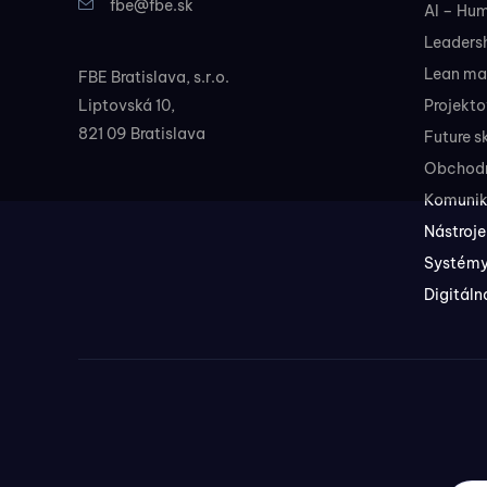
fbe@fbe.sk
AI – Hu
Leadersh
Lean ma
FBE Bratislava, s.r.o.
Liptovská 10,
Projekt
821 09 Bratislava
Future sk
Obchodné
Komunik
Nástroje
Systémy
Digitáln