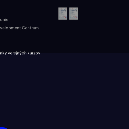
vanie
evelopment Centrum
ky verejných kurzov