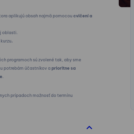
tora aplikujú obsah najmä pomocou
cvičení a
j oblasti.
 kurzu
.
ch programoch sú zvolené tak, aby sme
sahu potrebám účastníkov a
prioritne sa
xe
.
álnych prípadoch možnosť do termínu