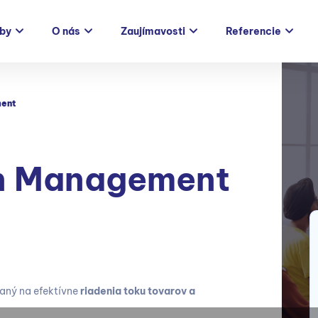
žby
O nás
Zaujímavosti
Referencie
ment
n Management
aný na efektívne
riadenia toku tovarov a