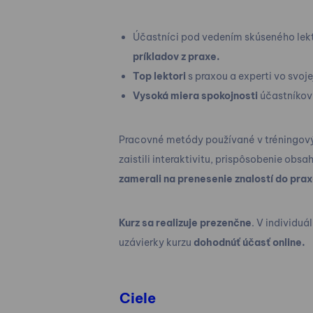
Účastníci pod vedením skúseného lek
príkladov z praxe.
Top lektori
s praxou a experti vo svoje
Vysoká miera spokojnosti
účastníkov
Pracovné metódy používané v tréningový
zaistili interaktivitu, prispôsobenie ob
zamerali na prenesenie znalostí do pra
Kurz sa realizuje prezenčne
. V individu
uzávierky kurzu
dohodnúť účasť online.
Ciele