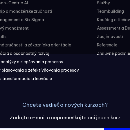
man-Centric AI
Služby
ip a manažérske zručnosti
Teambuilding
nagement a Six Sigma
Koučing a tieňo
ový manažment
Assessment a D
ills
Zaujímavosti
 zručnosti a zákaznícka orientácia
Referencie
ácia a osobnostný rozvoj
Zmluvné podmien
 analýzy a zlepšovania procesov
 plánovania a zefektívňovania procesov
a transformácia a Inovácie
Chcete vedieť o nových kurzoch?
Zadajte e-mail a nepremeškajte ani jeden kurz