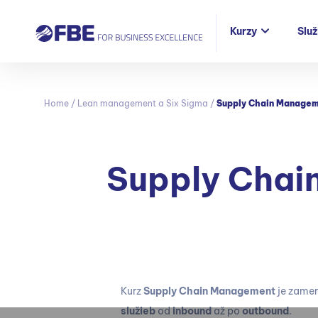
Kurzy
Slu
Home
/
Lean management a Six Sigma
/
Supply Chain Manage
Supply Chai
Kurz
Supply Chain Management
je zamer
služieb
od
inbound
až po
outbound
.