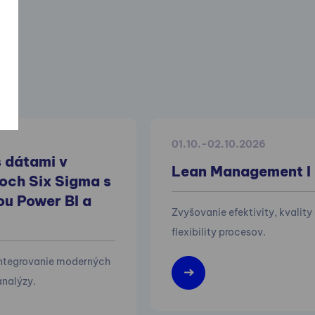
01.10.-02.10.2026
 dátami v
Lean Management I
och Six Sigma s
u Power BI a
Zvyšovanie efektivity, kvality
flexibility procesov.
integrovanie moderných
nalýzy.