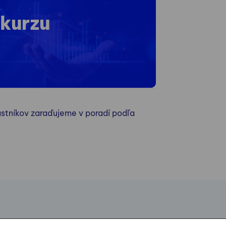
 kurzu
stníkov zaraďujeme v poradí podľa