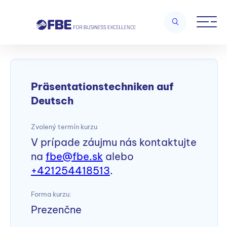
Home
/
Kurzy komunikácie a osobnostného rozvoja
/
Präsentationstechniken auf Deutsch
Präsentationstechniken auf
Deutsch
Zvolený termín kurzu
V prípade záujmu nás kontaktujte
na
fbe@fbe.sk
alebo
+421254418513
.
Forma kurzu:
Prezenčne