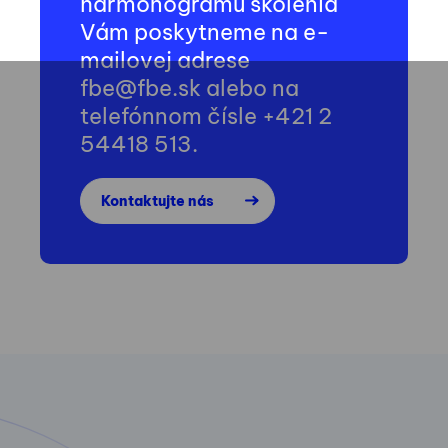
harmonogramu školenia
Vám poskytneme na e-
mailovej adrese
fbe@fbe.sk alebo na
telefónnom čísle +421 2
54418 513.
Kontaktujte nás