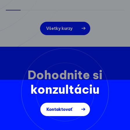
Všetky kurzy
Dohodnite si
konzultáciu
Kontaktovať