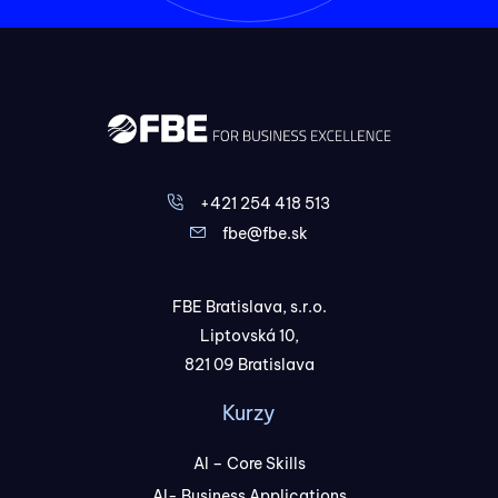
+421 254 418 513
fbe@fbe.sk
FBE Bratislava, s.r.o.
Liptovská 10,
821 09 Bratislava
Kurzy
AI – Core Skills
AI- Business Applications