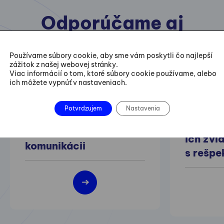
Odporúčame aj
nasledovné kurzy
Používame súbory cookie, aby sme vám poskytli čo najlepší
zážitok z našej webovej stránky.
Viac informácií o tom, ktoré súbory cookie používame, alebo
ich môžete vypnúť v nastaveniach.
25.11.202
Ako zlepšiť customer
Potvrdzujem
Nastavenia
Náročn
experience v
zamest
telefonickej
ich zvl
komunikácii
s rešp