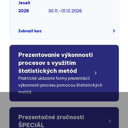
Jeseň
2026
30.11.-01.12.2026
Zobraziť kurz
Prezentovanie výkonnosti
procesov s využitím
štatistických metód
Praktické ukázanie formy prezentácií
výkonnosti procesu pomocou štatistických
metód.
Prezentačné zručnosti
ŠPECIÁL