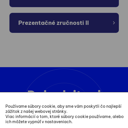
Prezentačné zručnosti II
Dohodnite si
konzultáciu
Používame súbory cookie, aby sme vám poskytli čo najlepší
zážitok z našej webovej stránky.
Viac informácií o tom, ktoré súbory cookie používame, alebo
ich môžete vypnúť v nastaveniach.