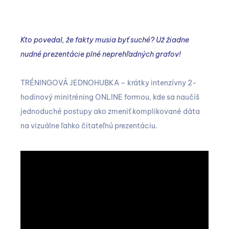
Kto povedal, že fakty musia byť suché? Už žiadne
nudné prezentácie plné neprehľadných grafov!
TRÉNINGOVÁ JEDNOHUBKA – krátky intenzívny 2-
hodinový minitréning ONLINE formou, kde sa naučíš
jednoduché postupy ako zmeniť komplikované dáta
na vizuálne ľahko čitateľnú prezentáciu.