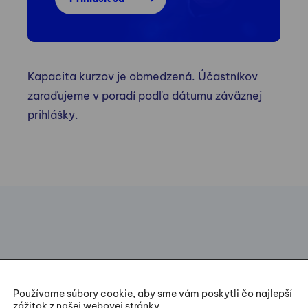
Kapacita kurzov je obmedzená. Účastníkov
zaraďujeme v poradí podľa dátumu záväznej
prihlášky.
Odporúčame aj
Používame súbory cookie, aby sme vám poskytli čo najlepší
zážitok z našej webovej stránky.