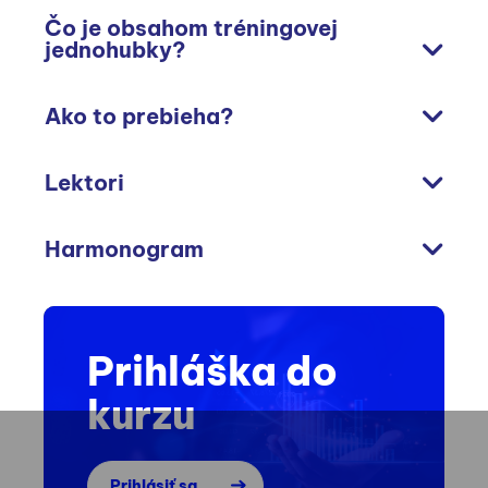
Čo je obsahom tréningovej
jednohubky?
Ako to prebieha?
Lektori
Harmonogram
Prihláška do
kurzu
Prihlásiť sa