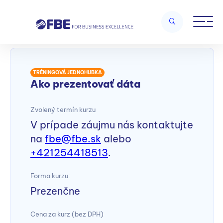
Home
/
Future skills
/
Ako prezentovať dáta
TRÉNINGOVÁ JEDNOHUBKA
Ako prezentovať dáta
Zvolený termín kurzu
V prípade záujmu nás kontaktujte
na
fbe@fbe.sk
alebo
+421254418513
.
Forma kurzu:
Prezenčne
Cena za kurz (bez DPH)