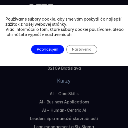
Používame súbory cookie, aby sme vám poskytli čo najlepší
zážitok z našej webovej stránky.
+421 254 418 513
Viac informácií o tom, ktoré súbory cookie používame, alebo
ich môžete vypnúť v nastaveniach.
fbe@fbe.sk
Potvrdzujem
Nastavenia
FBE Bratislava, s.r.o.
Liptovská 10,
821 09 Bratislava
Kurzy
AI – Core Skills
AI- Business Applications
AI – Human-Centric AI
Leadership a manažérske zručnosti
Lean management a Six Sigma