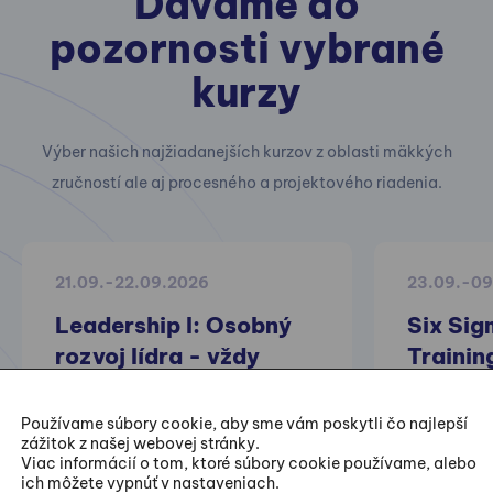
Dávame do
pozornosti vybrané
kurzy
Výber našich najžiadanejších kurzov z oblasti mäkkých
zručností ale aj procesného a projektového riadenia.
21.09.-22.09.2026
23.09.-09
Leadership I: Osobný
Six Sig
rozvoj lídra - vždy
Trainin
môžem byť lepší
Praktické 
Používame súbory cookie, aby sme vám poskytli čo najlepší
zážitok z našej webovej stránky.
projektov z
Viac informácií o tom, ktoré súbory cookie používame, alebo
zlepšovania
ich môžete vypnúť v nastaveniach.