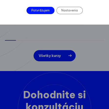
Potvrdzujem
Nastavenia
Všetky kurzy
Dohodnite si
konzultáciu