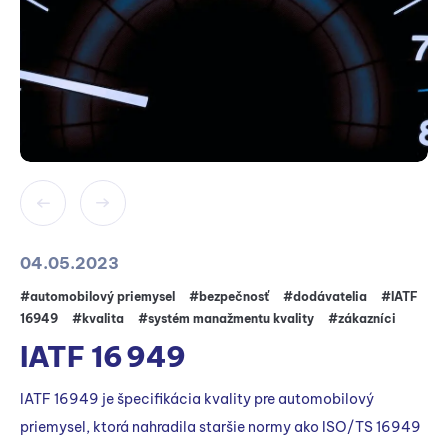
04.05.2023
#automobilový priemysel
#bezpečnosť
#dodávatelia
#IATF
16949
#kvalita
#systém manažmentu kvality
#zákazníci
IATF 16 949
IATF 16949 je špecifikácia kvality pre automobilový
priemysel, ktorá nahradila staršie normy ako ISO/TS 16949