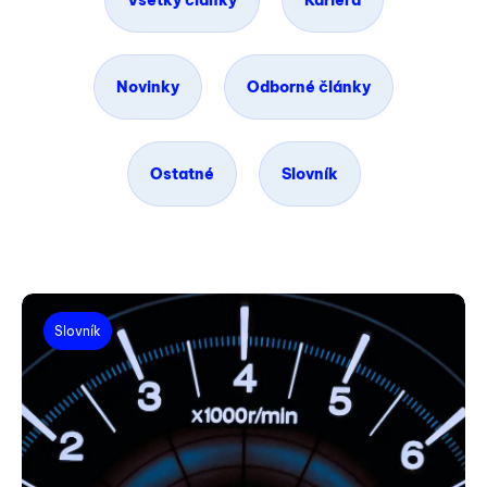
Všetky články
Kariéra
Novinky
Odborné články
Ostatné
Slovník
Slovník