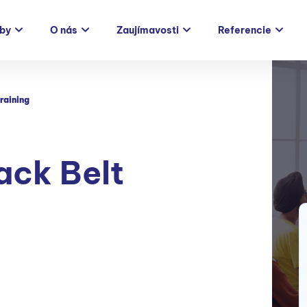
žby
O nás
Zaujímavosti
Referencie
raining
ack Belt