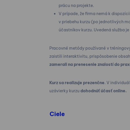
prácu na projekte.
V prípade, že firma nemá k dispozíc
v priebehu kurzu (po jednotlivých 
účastníkov kurzu. Uvedená služba je v
Pracovné metódy používané v tréningový
zaistili interaktivitu, prispôsobenie ob
zamerali na prenesenie znalostí do pra
Kurz sa realizuje prezenčne
. V individu
uzávierky kurzu
dohodnúť účasť online.
Ciele