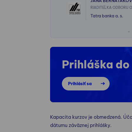
JANA BERNAŤÁKO
RIADITEĽKA ODBORU O
Tatra banka a. s.
. o.
Prihláška do
Prihlásiť sa
Kapacita kurzov je obmedzená. Úča
dátumu záväznej prihlášky.