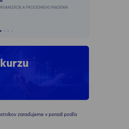
VÁ
vlastný Six
RGANIZÁCIE A PROCESNÉHO RIADENIA
„task listu
 kurzu
stníkov zaraďujeme v poradí podľa