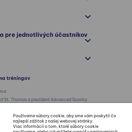
a pre jednotlivých účastníkov
ma tréningov
gma
 of St. Thomas a prezident Advanced Quality
oval ako Black Belt a riaditeľ
Používame súbory cookie, aby sme vám poskytli čo
l Electric Lighting a Wagner Spray Tech
najlepší zážitok z našej webovej stránky.
ako 100 firmách programy Six Sigma a
Viac informácií o tom, ktoré súbory cookie
používame, alebo ich môžete vypnúť v nastaveniach.