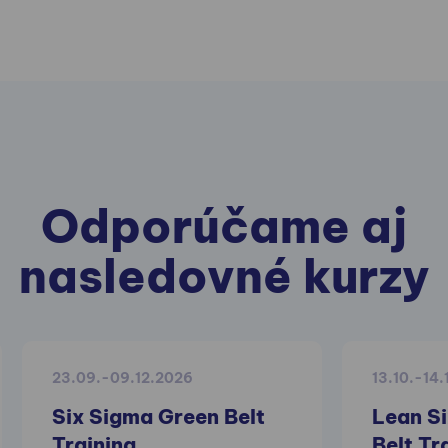
Odporúčame aj
nasledovné kurzy
23.09.-09.12.2026
13.10.-14
Six Sigma Green Belt
Lean Si
Training
Belt Tr