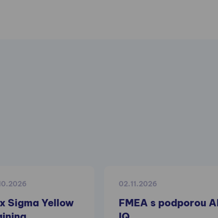
.10.2026
02.11.2026
x Sigma Yellow
FMEA s podporou A
aining
IQ