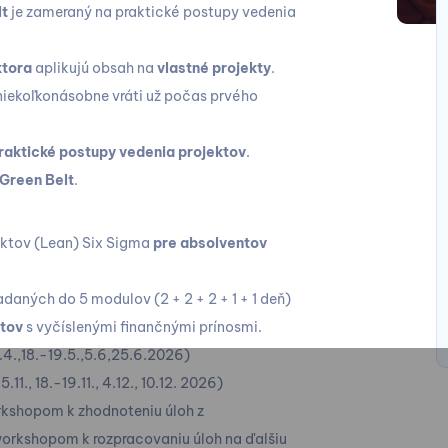
lt
je zameraný na praktické postupy vedenia
ktora
aplikujú obsah na
vlastné projekty
.
niekoľkonásobne vráti už počas prvého
raktické postupy vedenia projektov
.
Green Belt
.
ektov (Lean) Six Sigma
pre absolventov
adaných do 5 modulov (2 + 2 + 2 + 1 + 1 deň)
ktov
s vyčíslenými finančnými prínosmi.
.4.,18.-19.5.,5.6,25.6.2026
)
5.11., 18.-19.11., 4.12., 10.12. 2026)
rkshopom k zhodnoteniu úloh z
orkshopom k rozpracovaniu úloh na ďalšiu