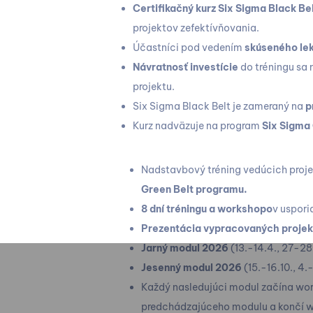
Certifikačný kurz Six Sigma Black Be
projektov zefektívňovania.
Účastníci pod vedením
skúseného le
Návratnosť investície
do tréningu sa 
projektu.
Six Sigma Black Belt je zameraný na
p
Kurz nadväzuje na program
Six Sigma 
Nadstavbový tréning vedúcich proj
Green Belt programu.
8 dní tréningu a workshopo
v uspori
Prezentácia vypracovaných proje
Jarný modul 2026
(
13.-14.4., 27-28
Jesenný modul 2026
(15.-16.10., 4.-
Každý nasledujúci modul začína wo
predchádzajúceho modulu a končí w