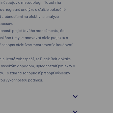
 nástrojov a metodológií. To zahŕňa
v, regresnú analýzu a ďalšie pokročilé
ť zručnosťami na efektívnu analýzu
rocesov.
opnosti projektového manažmentu, čo
nkčné tímy, stanovovať ciele projektu a
byť schopní efektívne mentorovať a koučovať
ie, ktoré zabezpečí, že Black Belt dokáže
e s vysokým dopadom, uprednostniť projekty a
y. To zahŕňa schopnosť prepojiť výsledky
ovou výkonnosťou podniku.