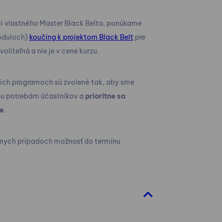
iii vlastného Master Black Belta, ponúkame
moduloch)
koučing k projektom Black Belt
pre
oliteľná a nie je v cene kurzu.
ch programoch sú zvolené tak, aby sme
sahu potrebám účastníkov a
prioritne sa
xe
.
álnych prípadoch možnosť do termínu