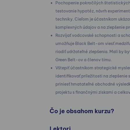
Pochopenie pokročilých štatistických
testovanie hypotéz, návrh experimento
techniky. Cieľom je účastníkom ukáza
komplexných údajov a na zlepšenie p
Rozvíjať vodcovské schopnosti a sch
umožňuje Black Belt-om viesť medzifu
riadiť udržateľné zlepšenia. Mali by 
Green Belt-ov a členov tímu.
Vštepiť účastníkom strategické myslen
identifikovať príležitosti na zlepšeni
priniesť hmatateľné obchodné výsledk
projektu s finančnými ziskami a celk
Čo je obsahom kurzu?
Lektori