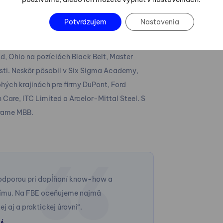
v FBE.
Potvrdzujem
Nastavenia
 Six Sigma Master Black Belt (MBB)
tute, USA. Pracoval 20 rokov vo firme
, Ohio na pozíciách Black Belt, Master
sti. Neskôr pôsobil v Six Sigma Academy,
hých krajinách pre firmy DuPont, Ford
Care, ITC Limited a Arcelor-Mittal Steel. S
grame MBB.
podporou pri dopĺňaní know-how a
„Najlepším
tímu. Na FBE oceňujeme najmä
získané ved
 aj a praktickej úrovni“.
oblasti HR,
ho každý de