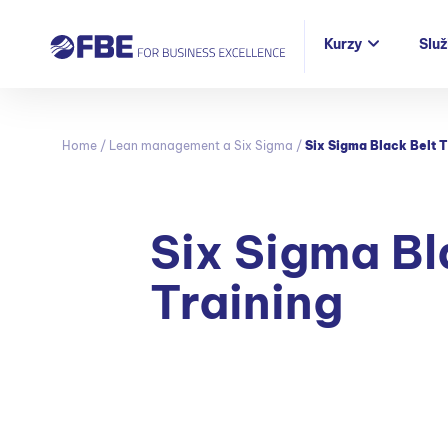
Kurzy
Slu
Home
/
Lean management a Six Sigma
/
Six Sigma Black Belt T
Six Sigma Bl
Training