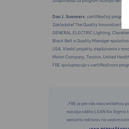
zodpovedal za program rozvoja lektoro
Dan J. Sommers
, certifikačný program
Zakladateľ The Quality Innovation Insti
GENERAL ELECTRIC Lighting, Cleveland
Black Belt a Quality Manager spoločno
USA. Viedol projekty zlepšovania v mno
Motor Company, Textron, United Health 
FBE spolupracuje v certifikačnom pro
yť jednou z
„FBE je pre nás neoceniteľnou 
biť. Zmenilo sa
rozvoja nášho LEAN Six Sigma 
šenia, ktoré nám
senioritu lektorov na vedomostnej