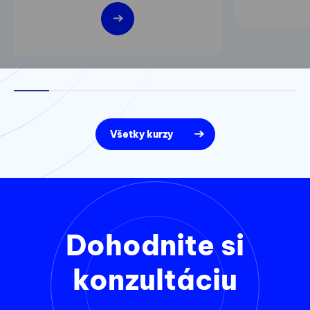
Všetky kurzy
Dohodnite si
konzultáciu