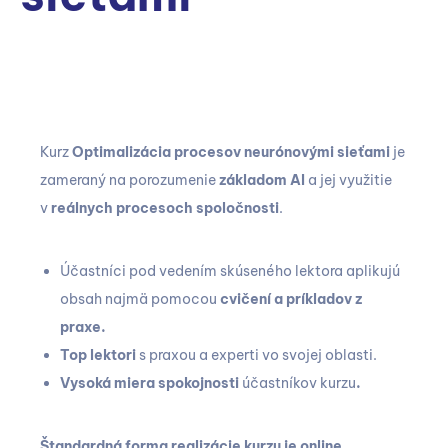
Kurz
Optimalizácia procesov
neurónovými sieťami
je
zameraný na porozumenie
základom AI
a jej využitie
v
reálnych procesoch spoločnosti
.
Účastníci pod vedením skúseného lektora aplikujú
obsah najmä pomocou
cvičení a príkladov z
praxe.
Top lektori
s praxou a experti vo svojej oblasti.
Vysoká miera spokojnosti
účastníkov kurzu
.
Štandardná forma realizácie kurzu je online.