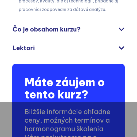
procesov, kvality, ale aj technologií, prípadne aj
pracovníci zodpovední za dátovú analýzu.
Čo je obsahom kurzu?
Lektori
Máte záujem o
tento kurz?
Bližšie informácie ohľadne
ceny, možných termínov a
harmonogramu školenia