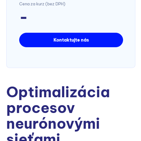
Cena za kurz (bez DPH)
-
Kontaktujte nás
Optimalizácia
procesov
neurónovými
sieťami