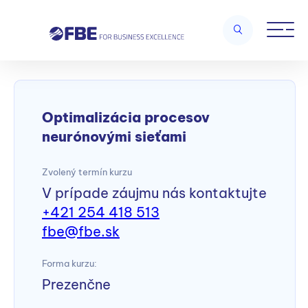
Home
/
Nástroje analýzy a zlepšovania procesov
/
Optimalizácia
procesov neurónovými sieťami
Optimalizácia procesov
neurónovými sieťami
Zvolený termín kurzu
V prípade záujmu nás kontaktujte
+421 254 418 513
fbe@fbe.sk
Forma kurzu:
Prezenčne