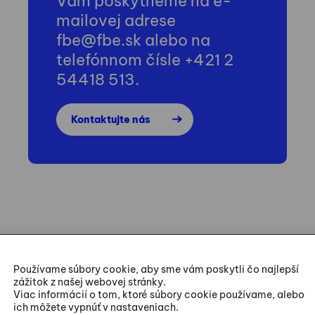
Vám poskytneme na e-
mailovej adrese
fbe@fbe.sk alebo na
telefónnom čísle +421 2
54418 513.
Kontaktujte nás
Používame súbory cookie, aby sme vám poskytli čo najlepší
zážitok z našej webovej stránky.
Viac informácií o tom, ktoré súbory cookie používame, alebo
ich môžete vypnúť v nastaveniach.