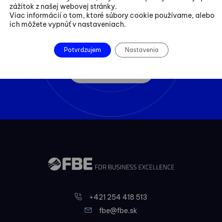
Dohodnite si
zážitok z našej webovej stránky.
Viac informácií o tom, ktoré súbory cookie používame, alebo
ich môžete vypnúť v nastaveniach.
konzultáciu
Potvrdzujem
Nastavenia
Kontaktovať
+421 254 418 513
fbe@fbe.sk