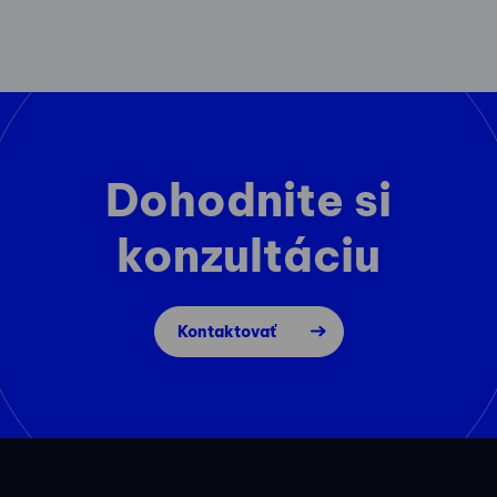
Dohodnite si
konzultáciu
Kontaktovať