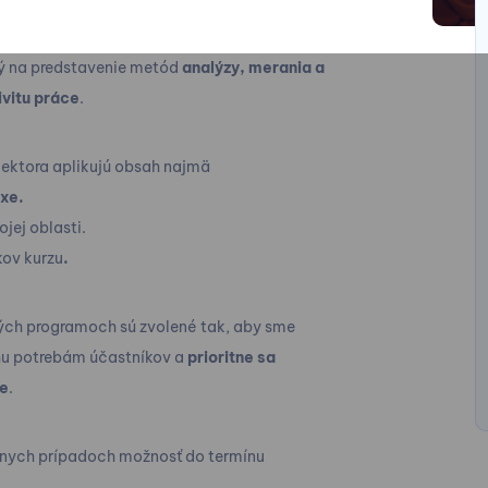
ý na predstavenie metód
analýzy, merania a
ivitu práce
.
ektora aplikujú obsah najmä
axe.
ojej oblasti.
kov kurzu
.
ch programoch sú zvolené tak, aby sme
sahu potrebám účastníkov a
prioritne sa
xe
.
álnych prípadoch možnosť do termínu