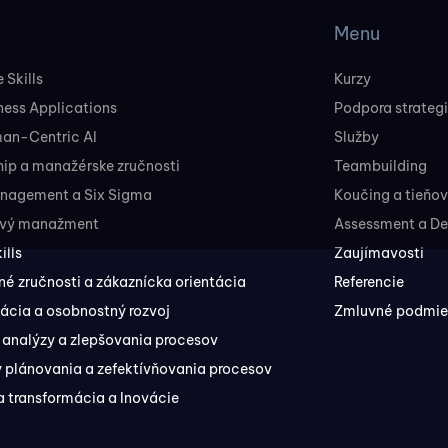
Menu
 Skills
Kurzy
ness Applications
Podpora strateg
man-Centric AI
Služby
ip a manažérske zručnosti
Teambuilding
nagement a Six Sigma
Koučing a tieňo
ový manažment
Assessment a D
ills
Zaujímavosti
 zručnosti a zákaznícka orientácia
Referencie
ácia a osobnostný rozvoj
Zmluvné podmien
 analýzy a zlepšovania procesov
 plánovania a zefektívňovania procesov
a transformácia a Inovácie