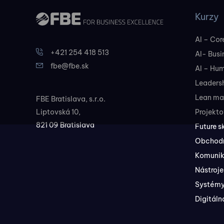
Kurzy
AI – Core
+421 254 418 513
AI- Busi
fbe@fbe.sk
AI – Hu
Leadersh
Lean ma
FBE Bratislava, s.r.o.
Liptovská 10,
Projekt
821 09 Bratislava
Future sk
Obchodné
Komunik
Nástroje
Systémy
Digitáln