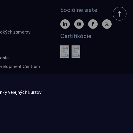
Sociálne siete
ických zámerov
Certifikácie
vanie
evelopment Centrum
ky verejných kurzov