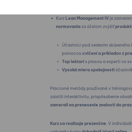
Kurz
Lean Management IV
je zameran
normovania
za účelom zvýšiť
produkt
Účastníci pod vedením skúseného l
pomocou
cvičení a príkladov z pr
Top lektori
s praxou a experti vo sv
Vysoká miera spokojnosti
účastní
Pracovné metódy používané v tréningový
zaistili interaktivitu, prispôsobenie ob
zamerali na prenesenie znalostí do pra
Kurz sa realizuje prezenčne
. V individu
uzávierky kurzu
dohodnúť účasť online.