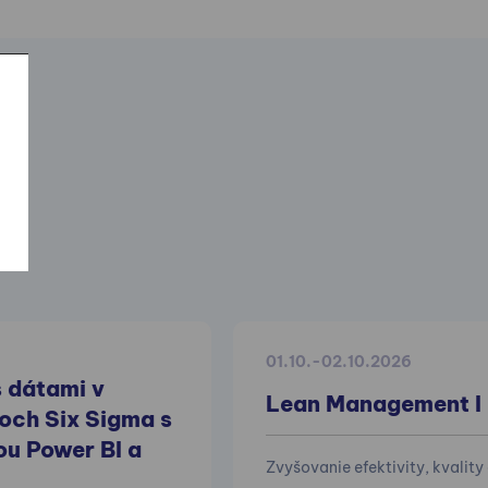
01.10.-02.10.2026
 dátami v
Lean Management I
och Six Sigma s
u Power BI a
Zvyšovanie efektivity, kvality