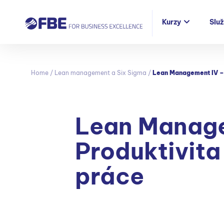
Kurzy
Slu
Home
/
Lean management a Six Sigma
/
Lean Management IV – 
Lean Manage
Produktivita
práce