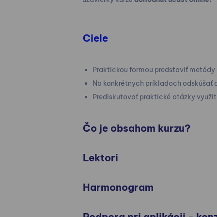
Ciele
Praktickou formou predstaviť metódy 
Na konkrétnych príkladoch odskúšať 
Prediskutovať praktické otázky využi
Čo je obsahom kurzu?
Lektori
Harmonogram
Podpora pri aplikácii - ko