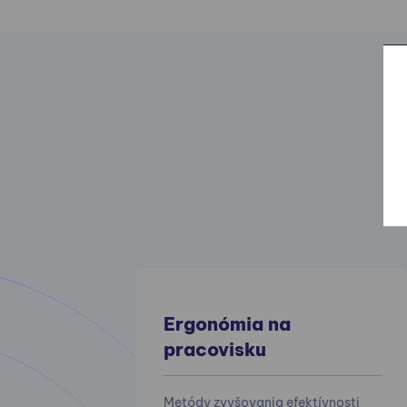
Ergonómia na
pracovisku
Metódy zvyšovania efektívnosti