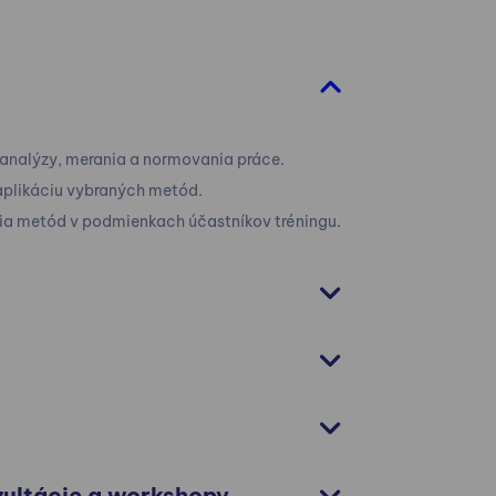
analýzy, merania a normovania práce.
aplikáciu vybraných metód.
tia metód v podmienkach účastníkov tréningu.
nzultácie a workshopy