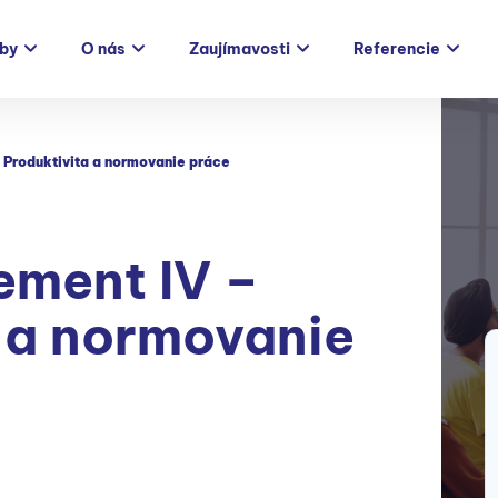
žby
O nás
Zaujímavosti
Referencie
Produktivita a normovanie práce
ment IV –
 a normovanie