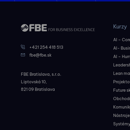
Kurzy
AI – Core
+421 254 418 513
AI- Busi
fbe@fbe.sk
AI – Hu
Leadersh
Lean ma
FBE Bratislava, s.r.o.
Liptovská 10,
Projekt
821 09 Bratislava
Future sk
Obchodné
Komunik
Nástroje
Systémy