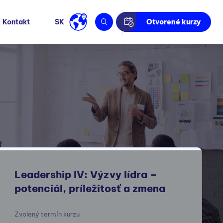
Kontakt
SK
Otvorené kurzy
Leadership IV: Výzvy lídra –
potenciál, príležitosť a zmena
Zvolený termín kurzu