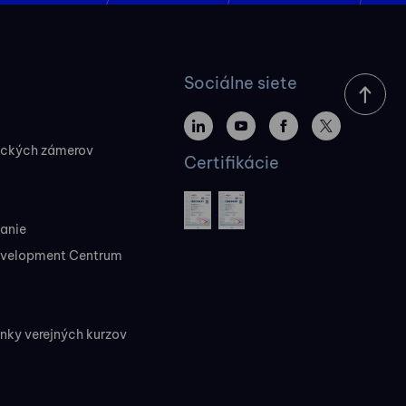
Sociálne siete
ických zámerov
Certifikácie
vanie
evelopment Centrum
ky verejných kurzov