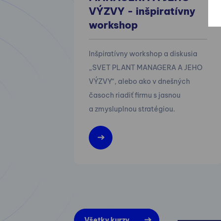
VÝZVY - inšpiratívny
workshop
Inšpiratívny workshop a diskusia
„SVET PLANT MANAGERA A JEHO
VÝZVY“, alebo ako v dnešných
časoch riadiť firmu s jasnou
a zmysluplnou stratégiou.
Všetky kurzy