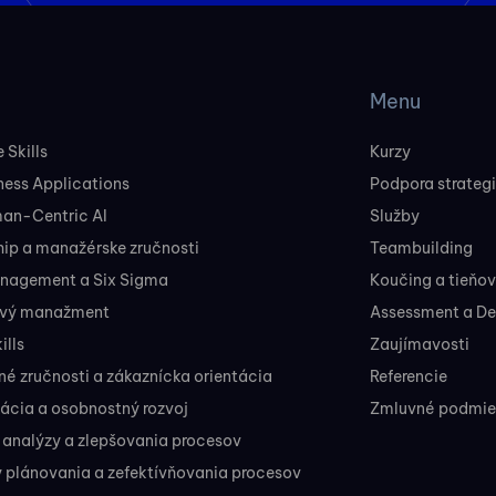
Menu
 Skills
Kurzy
ness Applications
Podpora strateg
man-Centric AI
Služby
ip a manažérske zručnosti
Teambuilding
nagement a Six Sigma
Koučing a tieňo
ový manažment
Assessment a D
ills
Zaujímavosti
 zručnosti a zákaznícka orientácia
Referencie
ácia a osobnostný rozvoj
Zmluvné podmien
 analýzy a zlepšovania procesov
 plánovania a zefektívňovania procesov