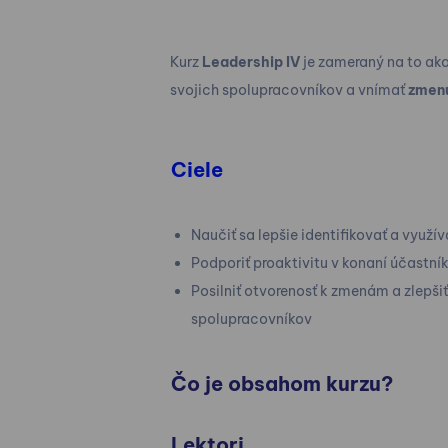
Kurz
Leadership IV
je zameraný na to ako
svojich spolupracovníkov a vnímať
zmenu
Ciele
Naučiť sa lepšie identifikovať a využí
Podporiť proaktivitu v konaní účastní
Posilniť otvorenosť k zmenám a zlepš
spolupracovníkov
Čo je obsahom kurzu?
Lektori