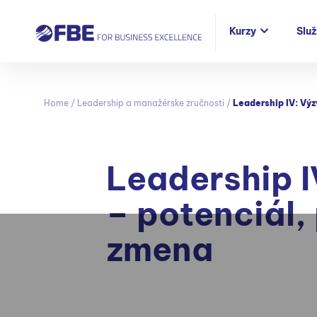
Kurzy
Slu
Home
/
Leadership a manažérske zručnosti
/
Leadership IV: Výzv
Leadership I
– potenciál, 
zmena