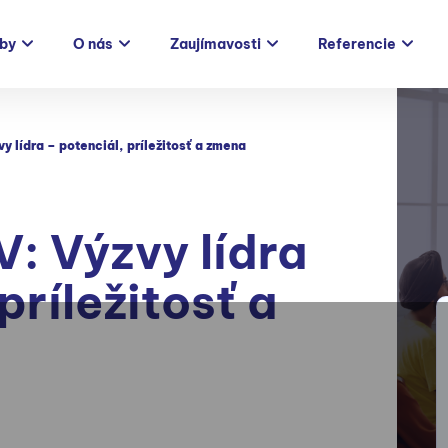
žby
O nás
Zaujímavosti
Referencie
y lídra – potenciál, príležitosť a zmena
V: Výzvy lídra
príležitosť a