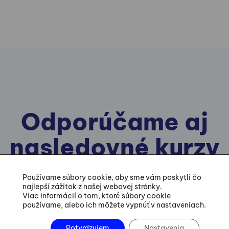
Odporúčame aj
nasledovné kurzy
Používame súbory cookie, aby sme vám poskytli čo
najlepší zážitok z našej webovej stránky.
Viac informácií o tom, ktoré súbory cookie
používame, alebo ich môžete vypnúť v nastaveniach.
Nakoniec som v tom
Firemn
sám - čo s tým?
Potvrdzujem
Nastavenia