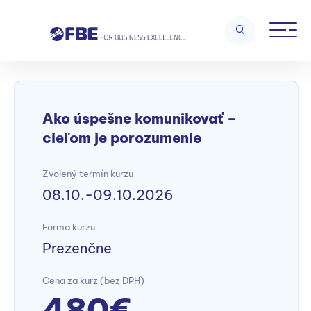
Home
/
Kurzy komunikácie a osobnostného rozvoja
/
Ako úspešne
komunikovať – cieľom je porozumenie
Ako úspešne komunikovať –
cieľom je porozumenie
Zvolený termín kurzu
08.10.-09.10.2026
Forma kurzu:
Prezenčne
Cena za kurz (bez DPH)
480€