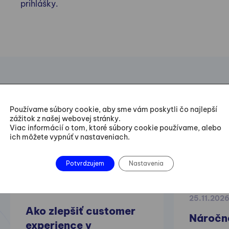
prihlášky.
Používame súbory cookie, aby sme vám poskytli čo najlepší
zážitok z našej webovej stránky.
Odporúčame aj
Viac informácií o tom, ktoré súbory cookie používame, alebo
ich môžete vypnúť v nastaveniach.
nasledovné kurzy
Potvrdzujem
Nastavenia
25.11.202
Ako zlepšiť customer
Náročn
experience v