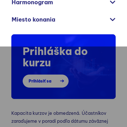
Harmonogram
Miesto konania
Prihláška do
kurzu
Prihlásiť sa
Kapacita kurzov je obmedzená. Účastníkov
zaraďujeme v poradí podľa dátumu záväznej