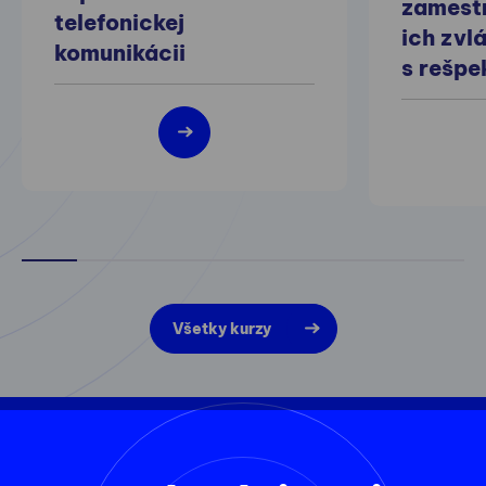
zamest
telefonickej
ich zvl
komunikácii
s rešp
Všetky kurzy