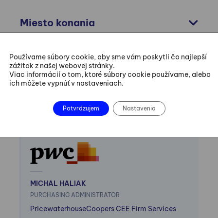
Miesto konania
Používame súbory cookie, aby sme vám poskytli čo najlepší
zážitok z našej webovej stránky.
Viac informácií o tom, ktoré súbory cookie používame, alebo
ich môžete vypnúť v nastaveniach.
Zaujala ma pripravenosť a odbornosť,
Ve
workshopu. Významné bolo aplikovanie teórie
no
Potvrdzujem
Nastavenia
tak
do user cases a ich následné
po
využitie/aplikovanie.
ab
ďa
MICHAL HALIAK
PURCHASING ADMINISTRATOR
MI
PricewaterhouseCoopers CEE Firm Services
LE