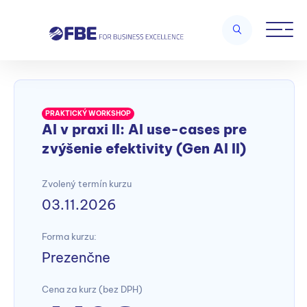
Home
/
AI – Business Applications
/
AI v praxi II: AI use-cases pre
zvýšenie efektivity (Gen AI II)
PRAKTICKÝ WORKSHOP
AI v praxi II: AI use-cases pre
zvýšenie efektivity (Gen AI II)
Zvolený termín kurzu
03.11.2026
Forma kurzu:
Prezenčne
Cena za kurz (bez DPH)