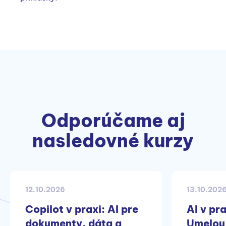
Odporúčame aj
nasledovné kurzy
12.10.2026
13.10.202
Copilot v praxi: AI pre
AI v pra
dokumenty, dáta a
Umelou 