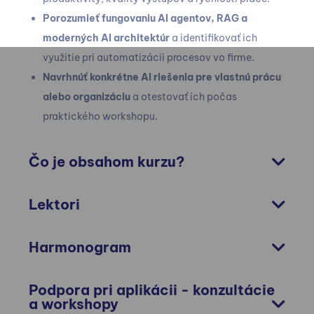
Porozumieť fungovaniu AI agentov, RAG a
moderných AI architektúr
a identifikovať ich
využitie pri automatizácii procesov vo firme.
Navrhnúť konkrétne AI riešenia pre vlastnú prácu
alebo organizáciu
a otestovať ich počas
praktického workshopu.
Čo je obsahom kurzu?
Lektori
Harmonogram
Podpora pri aplikácii - konzultácie
a workshopy