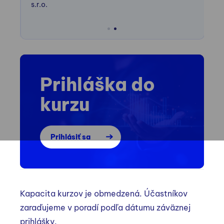
s.r.o.
Tom
Prihláška do
kurzu
Prihlásiť sa
Kapacita kurzov je obmedzená. Účastníkov
zaraďujeme v poradí podľa dátumu záväznej
prihlášky.