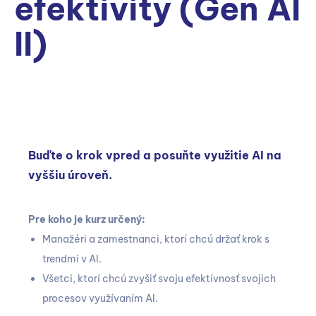
efektivity (Gen AI
II)
Buďte o krok vpred a posuňte využitie AI na
vyššiu úroveň.
Pre koho je kurz určený:
Manažéri a zamestnanci, ktorí chcú držať krok s
trendmi v AI.
Všetci, ktorí chcú zvyšiť svoju efektívnosť svojich
procesov využívaním AI.