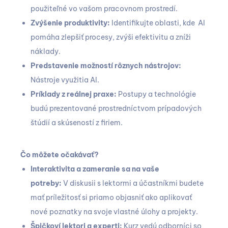
použiteľné vo vašom pracovnom prostredí.
Zvýšenie produktivity:
Identifikujte oblasti, kde AI
pomáha zlepšiť procesy, zvýši efektivitu a zníži
náklady.
Predstavenie možností rôznych nástrojov:
Nástroje využitia AI.
Príklady z reálnej praxe:
Postupy a technológie
budú prezentované prostredníctvom prípadových
štúdií a skúseností z firiem.
Čo môžete očakávať?
Interaktivita a zameranie sa na vaše
potreby:
V diskusii s lektormi a účastníkmi budete
mať príležitosť si priamo objasniť ako aplikovať
nové poznatky na svoje vlastné úlohy a projekty.
Špičkoví lektori a experti:
Kurz vedú odborníci so