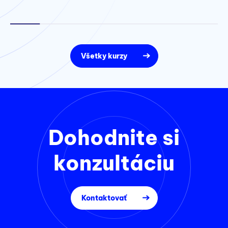
Všetky kurzy
Dohodnite si
konzultáciu
Kontaktovať