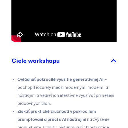
Ciele workshopu
Ovládnuť pokročilé využitie generatívnej AI
–
pochopiť rozdiely medzi modernými modelmi a
nástrojmi a vedieť ich efektívne využívať pri riešení
pracovných úloh.
Získať praktické zručnosti v pokročilom
promptovaní a práci s AI nástrojmi
na zvýšenie
produktivity, kvality výstupov a rýchlosti práce.