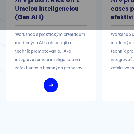
Umelou Inteligenciou
cases p
(Gen AI I)
efektivi
Workshop s praktickým prehľadom
Workshop s
moderných AI technológií a
moderných 
techník promptovania., Ako
techník pro
integrovať umelú inteligenciu na
integrovať 
zefektívnenie firemných procesov.
zefektívnen