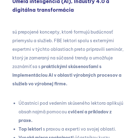
Umelá inteligencia (AI), Industry 4.0 a
digitálna transformácia
sú prepojené koncepty, ktoré formujú budúcnosť
priemyslu a služieb. FBE lektori spolu s externými
expertmi v týchto oblastiach preto pripravili seminár,
ktorý je zameraný na súčasné trendy a umožňuje
zoznámiť sa s
praktickými skúsenosťami s
implementáciou AI v oblasti výrobných procesov a
služieb vo výrobnej firme.
Účastníci pod vedením skúseného lektora aplikujú
obsah najmä pomocou
cvičení a príkladov z
praxe.
Top lektori
s praxou a experti vo svojej oblasti.
Vysoká miera spokojnosti
účastníkov kurzu
.