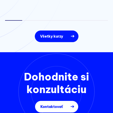
Všetky kurzy
Dohodnite si
konzultáciu
Kontaktovať