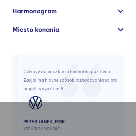
Harmonogram
Miesto konania
Celkový dojem z kurzu hodnotím pozitívne.
Na
Zaujal ma hlavne spôsob rozhodovania sa pre
ko
projekt s využitím AI.
te
vy
ko
kt
PETER JANEK, MGR.
VEDÚCI ZK MONTÁŽ