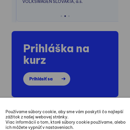
VOLKSWAGEN SLOVAKIA, a.s.
ES
L
VE
Po
Prihláška na
kurz
Prihlásiť sa
Používame súbory cookie, aby sme vám poskytli čo najlepší
zážitok z našej webovej stránky.
Kapacita kurzov je obmedzená. Účastníkov
Viac informácií o tom, ktoré súbory cookie používame, alebo
ich môžete vypnúť v nastaveniach.
zaraďujeme v poradí podľa dátumu záväznej