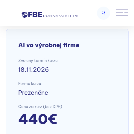
Home
/
AI – Business Applications
/
AI vo výrobnej firme
AI vo výrobnej firme
Zvolený termín kurzu
18.11.2026
Forma kurzu:
Prezenčne
Cena za kurz (bez DPH)
440€