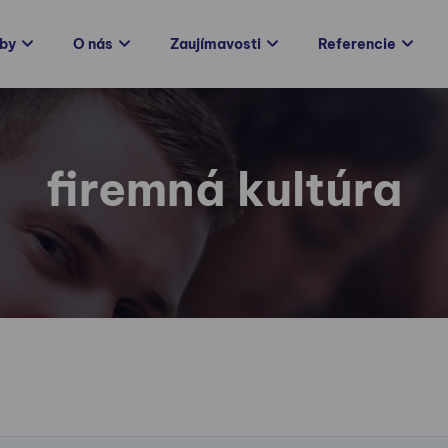
žby
O nás
Zaujímavosti
Referencie
firemná kultúra