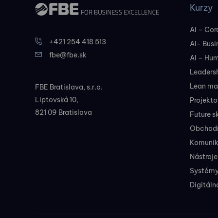
Kurzy
AI – Core
+421 254 418 513
AI- Busi
fbe@fbe.sk
AI – Hu
Leadersh
Lean ma
FBE Bratislava, s.r.o.
Liptovská 10,
Projekt
821 09 Bratislava
Future sk
Obchodné
Komunik
Nástroje
Systémy
Digitáln