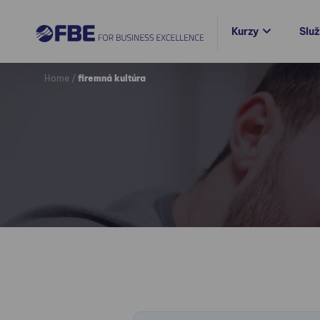
Kurzy
Slu
Home
/
firemná kultúra