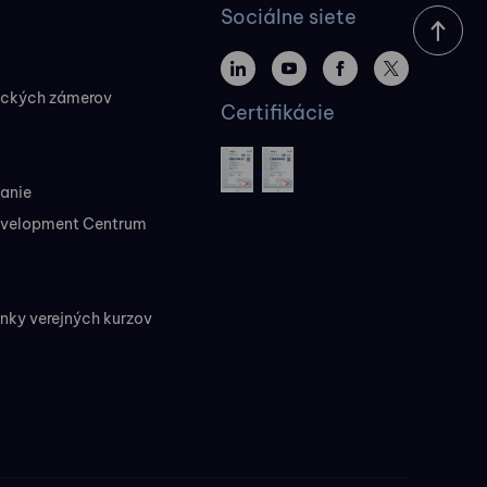
Sociálne siete
ických zámerov
Certifikácie
vanie
evelopment Centrum
ky verejných kurzov