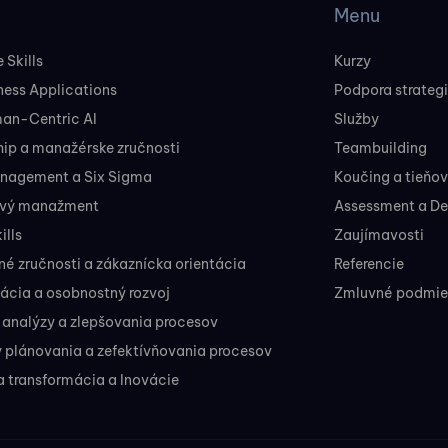
Menu
 Skills
Kurzy
ness Applications
Podpora strateg
man-Centric AI
Služby
ip a manažérske zručnosti
Teambuilding
nagement a Six Sigma
Koučing a tieňo
ový manažment
Assessment a D
ills
Zaujímavosti
 zručnosti a zákaznícka orientácia
Referencie
ácia a osobnostný rozvoj
Zmluvné podmien
 analýzy a zlepšovania procesov
 plánovania a zefektívňovania procesov
a transformácia a Inovácie