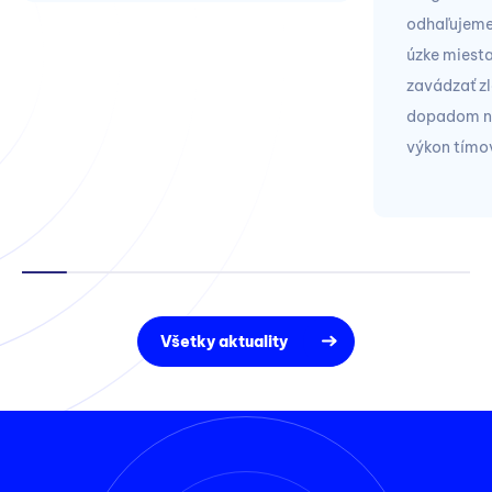
odhaľujeme
úzke miest
zavádzať zl
dopadom na 
výkon tímo
Všetky aktuality