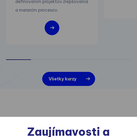
definovaním projektov zlepšovania
a meraním procesov.
Všetky kurzy
Zaujímavosti a