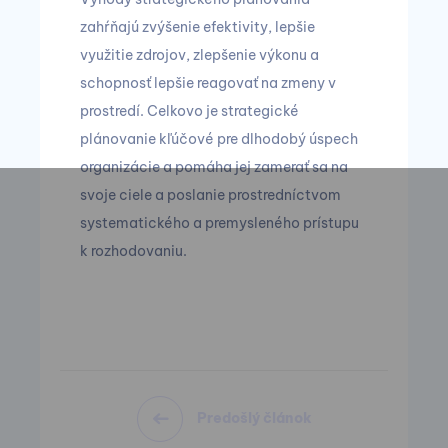
zahŕňajú zvýšenie efektivity, lepšie
využitie zdrojov, zlepšenie výkonu a
schopnosť lepšie reagovať na zmeny v
prostredí. Celkovo je strategické
plánovanie kľúčové pre dlhodobý úspech
organizácie a pomáha jej zamerať sa na
svoje ciele a poslanie prostredníctvom
systematického a premysleného prístupu
k rozhodovaniu.
Predošlý článok