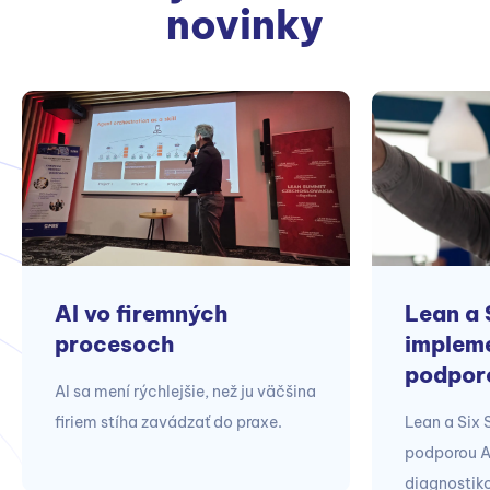
novinky
AI vo firemných
Lean a 
procesoch
impleme
podpor
AI sa mení rýchlejšie, než ju väčšina
firiem stíha zavádzať do praxe.
Lean a Six
podporou A
diagnostik