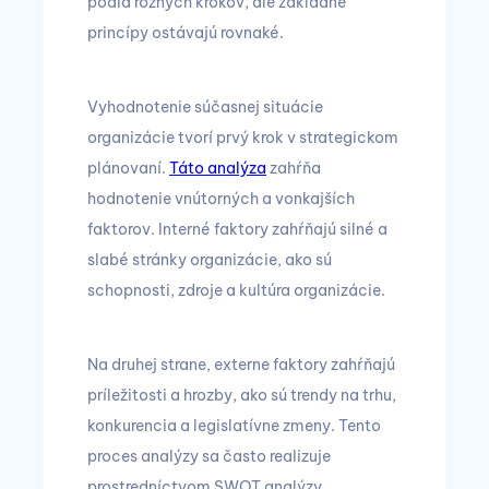
podľa rôznych krokov, ale základné
princípy ostávajú rovnaké.
Vyhodnotenie súčasnej situácie
organizácie tvorí prvý krok v strategickom
plánovaní.
Táto analýza
zahŕňa
hodnotenie vnútorných a vonkajších
faktorov. Interné faktory zahŕňajú silné a
slabé stránky organizácie, ako sú
schopnosti, zdroje a kultúra organizácie.
Na druhej strane, externe faktory zahŕňajú
príležitosti a hrozby, ako sú trendy na trhu,
konkurencia a legislatívne zmeny. Tento
proces analýzy sa často realizuje
prostredníctvom SWOT analýzy.