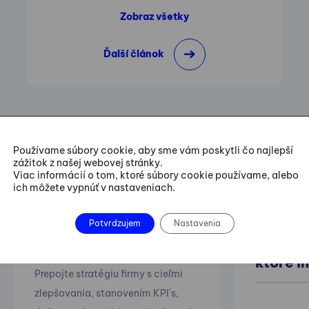
Zobraz všetky
Ďalší článok
Používame súbory cookie, aby sme vám poskytli čo najlepší
zážitok z našej webovej stránky.
Viac informácií o tom, ktoré súbory cookie používame, alebo
ich môžete vypnúť v nastaveniach.
19.10.2026
Leaders
Strategické plánovanie
Strateg
Potvrdzujem
Nastavenia
a meranie výkonnosti
– vidieť
ktoré in
Prepojte stratégiu firmy s cieľmi
zlepšovania, stanovením KPI´s,