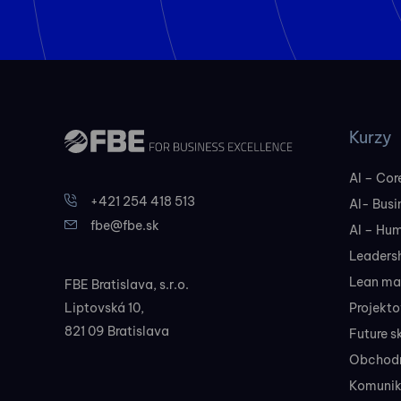
Kurzy
AI – Core
+421 254 418 513
AI- Busi
fbe@fbe.sk
AI – Hu
Leadersh
Lean ma
FBE Bratislava, s.r.o.
Liptovská 10,
Projekt
821 09 Bratislava
Future sk
Obchodné
Komunik