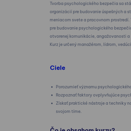
Tvorba psychologického bezpečia sa stáva
organizácií pre budovanie úspešných a st
meniacom svete a pracovnom prostredí. T
pre budovanie psychologického bezpečia 
otvorenej komunikácie, angažovanosti a
Kurz je určený manažérom, lídrom, vedúc
Ciele
Porozumieť významu psychologického
Rozpoznať faktory ovplyvňujúce psyc
Získať praktické nástroje a techniky
svojom tíme.
Čo je obsahom kurzu?