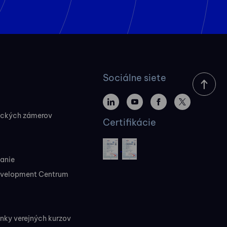
Sociálne siete
ických zámerov
Certifikácie
vanie
evelopment Centrum
ky verejných kurzov