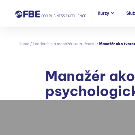
Kurzy
Slu
Home
/
Leadership a manažérske zručnosti
/
Manažér ako tvorc
Manažér ako
psychologic