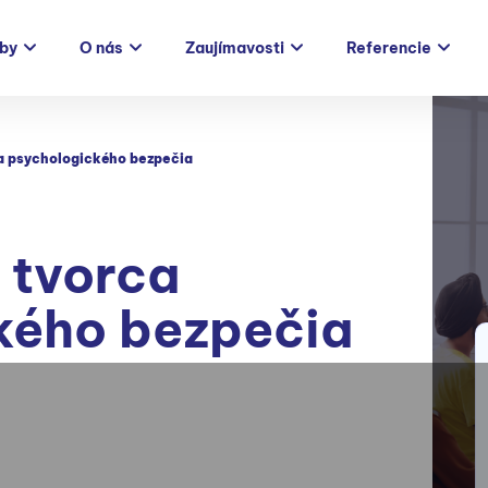
žby
O nás
Zaujímavosti
Referencie
a psychologického bezpečia
 tvorca
kého bezpečia