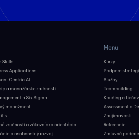
Menu
 Skills
Kurzy
ness Applications
Podpora strateg
man-Centric AI
Služby
ip a manažérske zručnosti
Teambuilding
nagement a Six Sigma
Koučing a tieňo
ový manažment
Assessment a D
ills
Zaujímavosti
 zručnosti a zákaznícka orientácia
Referencie
ácia a osobnostný rozvoj
Zmluvné podmien