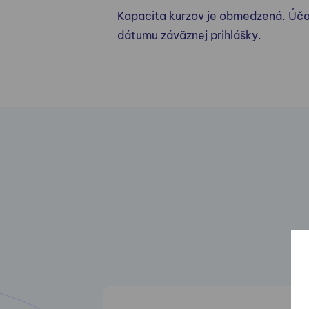
Kapacita kurzov je obmedzená. Úča
dátumu záväznej prihlášky.