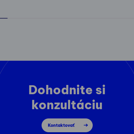
Dohodnite si
konzultáciu
Kontaktovať