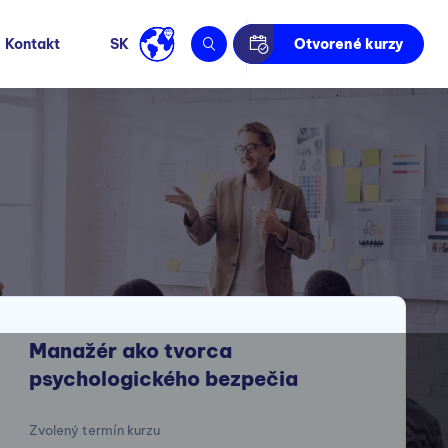
Kontakt
SK
Otvorené kurzy
Manažér ako tvorca
psychologického bezpečia
Zvolený termín kurzu