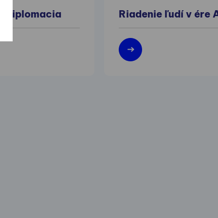
á diplomacia
Riadenie ľudí v ére 