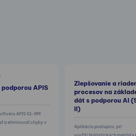
6
Zlepšovanie a riade
 podporou APIS
procesov na základ
dát s podporou AI 
II)
oftvéru APIS IQ-RM
ať a eliminovať chyby v
Aplikáciu postupov, pri
využití štatistických metód v 