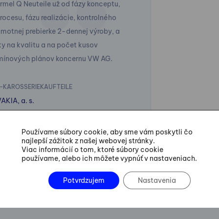
rmel Q Neuteile už od fázy konceptu,
ocesu, fázu realizácie, kontrolného
motnej prebierke 2-dennej výroby, a
 na kvalitu a na počet kusov
mínových plánov koncernu VW AG.
-KAROSSERIEKAUFTEILE
IA, a. s.
Používame súbory cookie, aby sme vám poskytli čo
najlepší zážitok z našej webovej stránky.
Viac informácií o tom, ktoré súbory cookie
používame, alebo ich môžete vypnúť v nastaveniach.
Potvrdzujem
Nastavenia