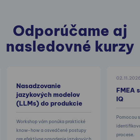
Odporúčame aj
nasledovné kurzy
02.11.202
Nasadzovanie
FMEA s
jazykových modelov
IQ
(LLMs) do produkcie
Pomocou s
Workshop vám ponúka praktické
identifikov
know-how a osvedčené postupy
procese.
pre efektívne nasadenie jazykových