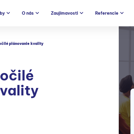
žby
O nás
Zaujímavosti
Referencie
čilé plánovanie kvality
očilé
vality