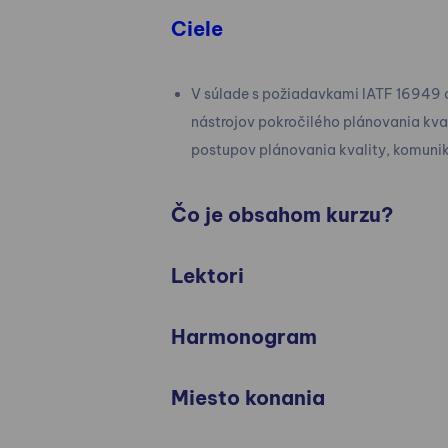
Ciele
V súlade s požiadavkami IATF 16949 o
nástrojov pokročilého plánovania kvali
postupov plánovania kvality, komuni
Čo je obsahom kurzu?
Lektori
Harmonogram
Miesto konania