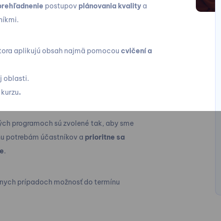
prehľadnenie
postupov
plánovania kvality
a
níkmi.
tora aplikujú obsah najmä pomocou
cvičení a
j oblasti.
 kurzu
.
ch programoch sú zvolené tak, aby sme
sahu potrebám účastníkov a
prioritne sa
xe
.
álnych prípadoch možnosť do termínu