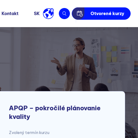
Kontakt
SK
Otvorené kurzy
APQP – pokročilé plánovanie
kvality
Zvolený termín kurzu