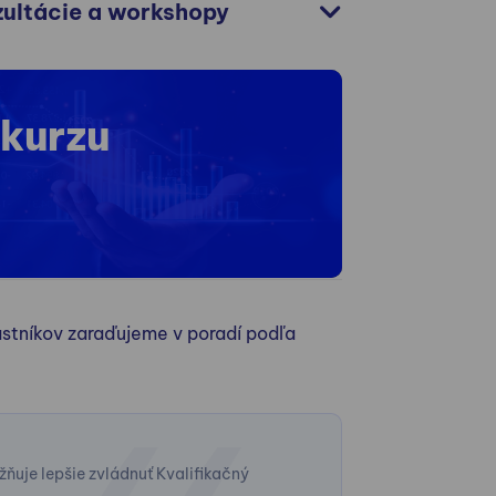
nzultácie a workshopy
 kurzu
stníkov zaraďujeme v poradí podľa
uje lepšie zvládnuť Kvalifikačný