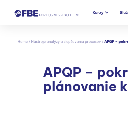
Kurzy
Slu
Home
/
Nástroje analýzy a zlepšovania procesov
/
APQP – pokro
APQP – pokr
plánovanie k