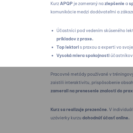
Kurz
APQP
je zameraný na
zlepšenie
a
s
komunikácie medzi dodávateľmi a zákaz
Účastníci pod vedením skúseného lek
príkladov z praxe.
Top lektori
s praxou a experti vo svoje
Vysoká miera spokojnosti
účastníkov
Pracovné metódy používané v tréningový
zaistili interaktivitu, prispôsobenie ob
zamerali na prenesenie znalostí do pra
Kurz sa realizuje prezenčne
. V individu
uzávierky kurzu
dohodnúť účasť online.