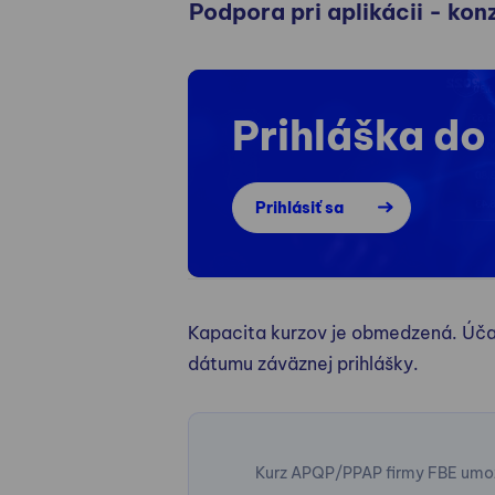
Podpora pri aplikácii - ko
Prihláška do
Prihlásiť sa
Kapacita kurzov je obmedzená. Úča
dátumu záväznej prihlášky.
Kurz APQP/PPAP firmy FBE umožň