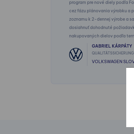
program pre nové diely podľa Fo
cez fázu plánovania výrobku a pr
zoznamu k 2-dennej výrobe a sa
dosiahnuť dohodnuté požiadavky
nakupovaných dielov podľa ter
GABRIEL KÁRPÁTY
QUALITÄTSSICHERUNG
VOLKSWAGEN SLOVAK