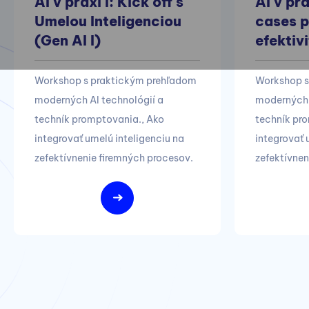
Umelou Inteligenciou
cases p
(Gen AI I)
efektivi
Workshop s praktickým prehľadom
Workshop s
moderných AI technológií a
moderných 
techník promptovania., Ako
techník pro
integrovať umelú inteligenciu na
integrovať 
zefektívnenie firemných procesov.
zefektívnen