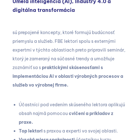
Umelá inteligencia (AI), Industry 4.0 a
digitálna transformácia
sú prepojené koncepty, ktoré formujú budúcnosť
priemyslu a služieb. FBE lektori spolu s externými
expertmi v týchto oblastiach preto pripravili seminár,
ktorý je zameraný na súčasné trendy a umožňuje
zoznámiť sa s
praktickými skúsenosťami s
implementáciou AI v oblasti výrobných procesov a
služieb vo výrobnej firme.
Účastníci pod vedením skúseného lektora aplikujú
obsah najmä pomocou
cvičení a príkladov z
praxe.
Top lektori
s praxou a experti vo svojej oblasti.
Vysoká miera spokojnosti
účastníkov kurzu
.