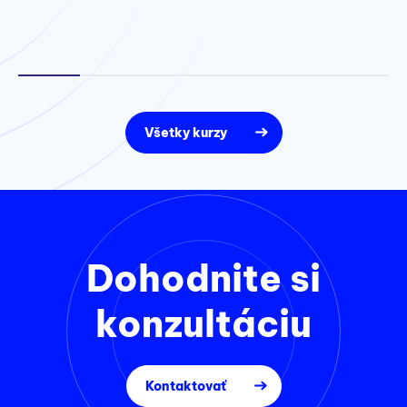
Všetky kurzy
Dohodnite si
konzultáciu
Kontaktovať