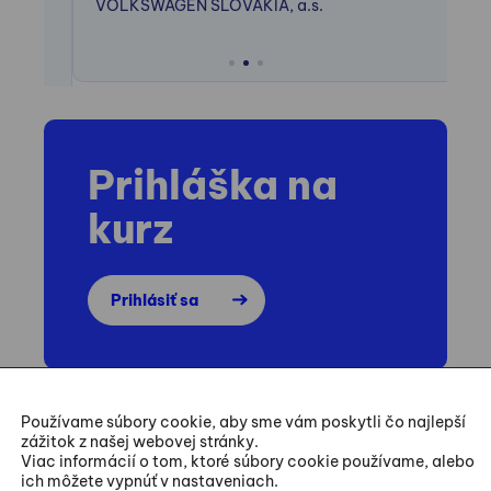
VOLKSWAGEN SLOVAKIA, a.s.
ES
L
VE
Po
Prihláška na
kurz
Prihlásiť sa
Používame súbory cookie, aby sme vám poskytli čo najlepší
zážitok z našej webovej stránky.
Kapacita kurzov je obmedzená. Účastníkov
Viac informácií o tom, ktoré súbory cookie používame, alebo
ich môžete vypnúť v nastaveniach.
zaraďujeme v poradí podľa dátumu záväznej