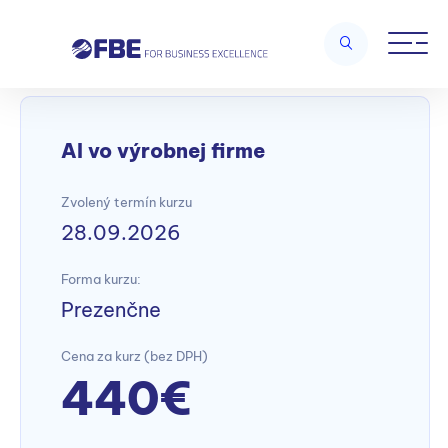
Home
/
AI – Business Applications
/
AI vo výrobnej firme
AI vo výrobnej firme
Zvolený termín kurzu
28.09.2026
Forma kurzu:
Prezenčne
Cena za kurz (bez DPH)
440€