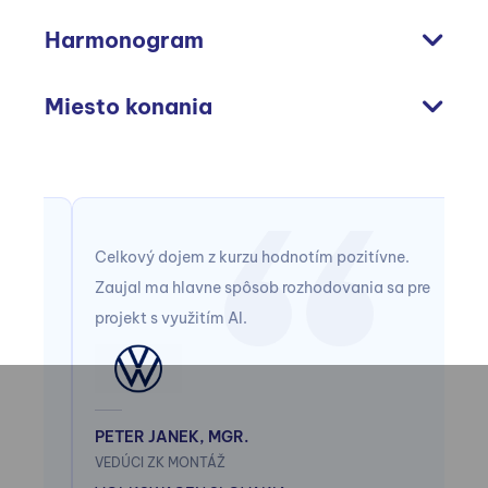
Harmonogram
Miesto konania
Celkový dojem z kurzu hodnotím pozitívne.
Na
Zaujal ma hlavne spôsob rozhodovania sa pre
ko
projekt s využitím AI.
te
vy
ko
kt
PETER JANEK, MGR.
VEDÚCI ZK MONTÁŽ