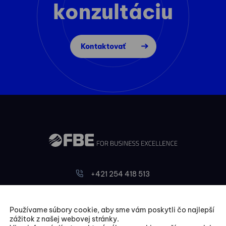
konzultáciu
Kontaktovať
+421 254 418 513
fbe@fbe.sk
Používame súbory cookie, aby sme vám poskytli čo najlepší
zážitok z našej webovej stránky.
FBE Bratislava, s.r.o.