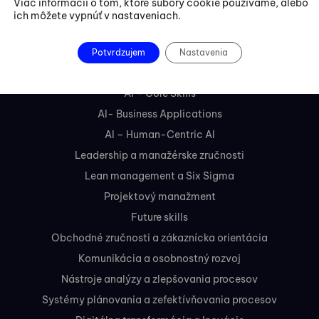
Viac informácií o tom, ktoré súbory cookie používame, alebo
Liptovská 10,
ich môžete vypnúť v nastaveniach.
821 09 Bratislava
Potvrdzujem
Nastavenia
Kurzy
AI – Core Skills
AI- Business Applications
AI – Human-Centric AI
Leadership a manažérske zručnosti
Lean management a Six Sigma
Projektový manažment
Future skills
Obchodné zručnosti a zákaznícka orientácia
Komunikácia a osobnostný rozvoj
Nástroje analýzy a zlepšovania procesov
Systémy plánovania a zefektívňovania procesov