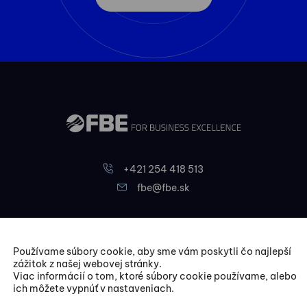
+421 254 418 513
fbe@fbe.sk
FBE Bratislava, s.r.o.
Liptovská 10,
Používame súbory cookie, aby sme vám poskytli čo najlepší
zážitok z našej webovej stránky.
821 09 Bratislava
Viac informácií o tom, ktoré súbory cookie používame, alebo
ich môžete vypnúť v nastaveniach.
Kurzy