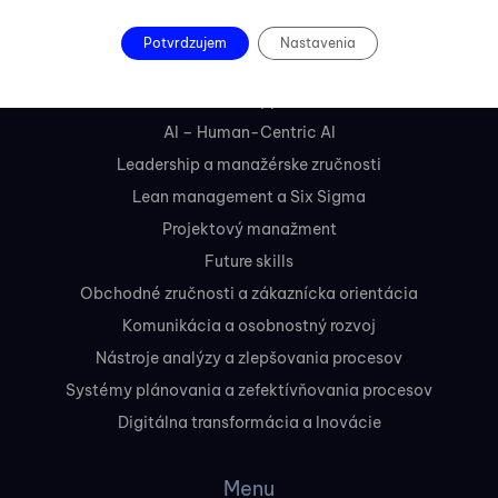
Kurzy
Potvrdzujem
Nastavenia
AI – Core Skills
AI- Business Applications
AI – Human-Centric AI
Leadership a manažérske zručnosti
Lean management a Six Sigma
Projektový manažment
Future skills
Obchodné zručnosti a zákaznícka orientácia
Komunikácia a osobnostný rozvoj
Nástroje analýzy a zlepšovania procesov
Systémy plánovania a zefektívňovania procesov
Digitálna transformácia a Inovácie
Menu