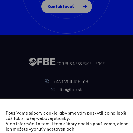
Kontaktovať
+421 254 418 513
fbe@fbe.sk
FBE Bratislava, s.r.o.
Používame súbory cookie, aby sme vám poskytli čo najlepší
Liptovská 10,
zážitok z našej webovej stránky.
Viac informácií o tom, ktoré súbory cookie používame, alebo
821 09 Bratislava
ich môžete vypnúť v nastaveniach.