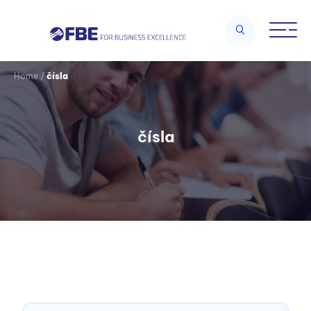
Home
/
čísla
čísla