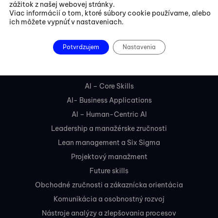
zážitok z našej webovej stránky.
Viac informácií o tom, ktoré súbory cookie používame, alebo
FBE Bratislava, s.r.o.
ich môžete vypnúť v nastaveniach.
Liptovská 10,
821 09 Bratislava
Potvrdzujem
Nastavenia
Kurzy
AI – Core Skills
AI- Business Applications
AI – Human-Centric AI
Leadership a manažérske zručnosti
Lean management a Six Sigma
Projektový manažment
Future skills
Obchodné zručnosti a zákaznícka orientácia
Komunikácia a osobnostný rozvoj
Nástroje analýzy a zlepšovania procesov