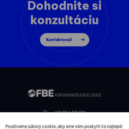
Dohodnite si
konzultáciu
Kontaktovať
+421 254 418 513
fbe@fbe.sk
Používame súbory cookie, aby sme vám poskytli čo najlepší