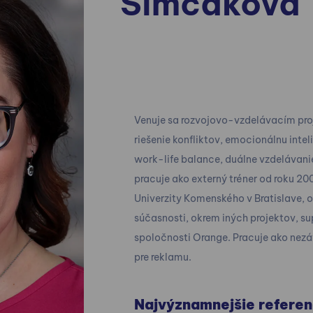
Šimčáková
Venuje sa rozvojovo-vzdelávacím pr
riešenie konfliktov, emocionálnu intel
work-life balance, duálne vzdelávanie
pracuje ako externý tréner od roku 200
Univerzity Komenského v Bratislave, 
súčasnosti, okrem iných projektov, s
spoločnosti Orange. Pracuje ako nezáv
pre reklamu.
Najvýznamnejšie referen