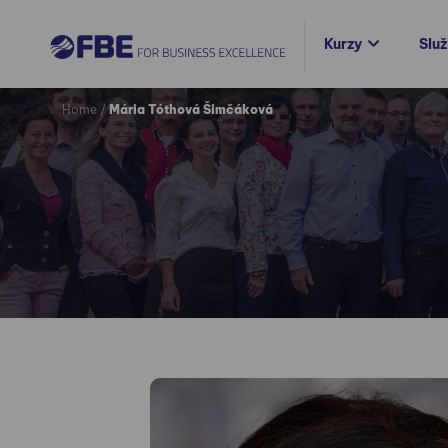
Kurzy
Slu
Home
/
Mária Tóthová Šimčáková