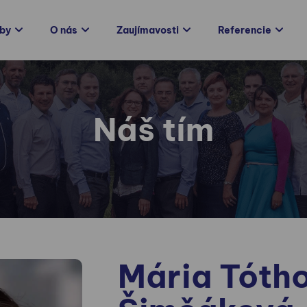
žby
O nás
Zaujímavosti
Referencie
Náš tím
Mária Tóth