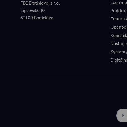
Lean ma
FBE Bratislava, s.r.o.
Liptovská 10,
Projekt
821 09 Bratislava
Future sk
Obchodné
Komunik
Nástroje
Systémy
Digitáln