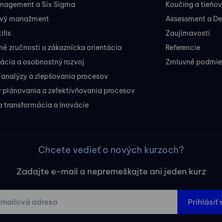
nagement a Six Sigma
Koučing a tieňo
ový manažment
Assessment a D
ills
Zaujímavosti
 zručnosti a zákaznícka orientácia
Referencie
ácia a osobnostný rozvoj
Zmluvné podmien
 analýzy a zlepšovania procesov
 plánovania a zefektívňovania procesov
a transformácia a Inovácie
Chcete vedieť o nových kurzoch?
Zadajte e-mail a nepremeškajte ani jeden kurz
Prihlásiť 