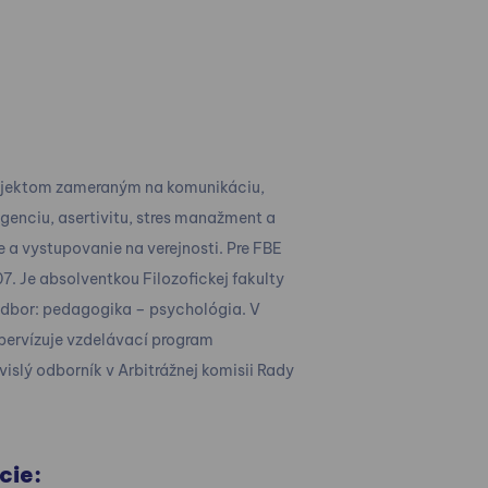
ojektom zameraným na komunikáciu,
igenciu, asertivitu, stres manažment a
 a vystupovanie na verejnosti. Pre FBE
7. Je absolventkou Filozofickej fakulty
odbor: pedagogika – psychológia. V
upervízuje vzdelávací program
islý odborník v Arbitrážnej komisii Rady
cie: