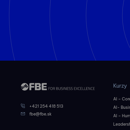
Kurzy
AI – Core
+421 254 418 513
AI- Busi
fbe@fbe.sk
AI – Hu
Leadersh