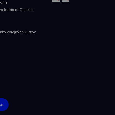
vanie
evelopment Centrum
ky verejných kurzov
sa