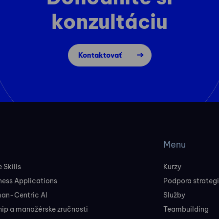
konzultáciu
Kontaktovať
Menu
 Skills
Kurzy
ness Applications
Podpora strateg
man-Centric AI
Služby
ip a manažérske zručnosti
Teambuilding