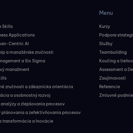
Menu
 Skills
Kurzy
ness Applications
Podpora strateg
man-Centric AI
Služby
ip a manažérske zručnosti
Teambuilding
nagement a Six Sigma
Koučing a tieňo
ový manažment
Assessment a D
ills
Zaujímavosti
 zručnosti a zákaznícka orientácia
Referencie
ácia a osobnostný rozvoj
Zmluvné podmien
 analýzy a zlepšovania procesov
 plánovania a zefektívňovania procesov
a transformácia a Inovácie