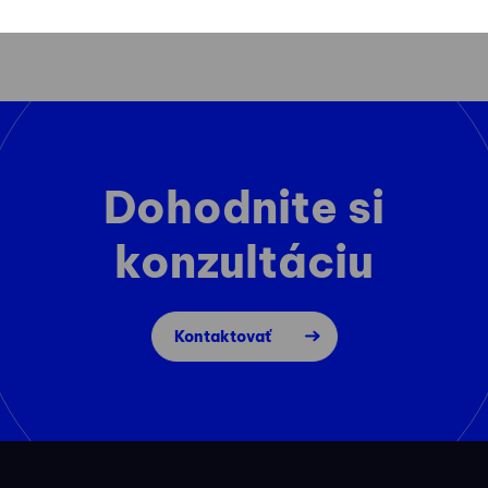
Dohodnite si
konzultáciu
Kontaktovať