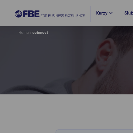
Kurzy
Slu
Home
/
ucinnost