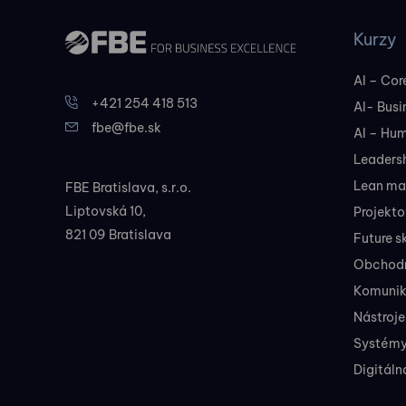
Kurzy
AI – Core
+421 254 418 513
AI- Busi
fbe@fbe.sk
AI – Hu
Leadersh
Lean ma
FBE Bratislava, s.r.o.
Liptovská 10,
Projekt
821 09 Bratislava
Future sk
Obchodné
Komunik
Nástroje
Systémy
Digitáln