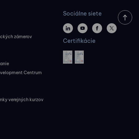
Sociálne siete
ických zámerov
Certifikácie
vanie
evelopment Centrum
ky verejných kurzov