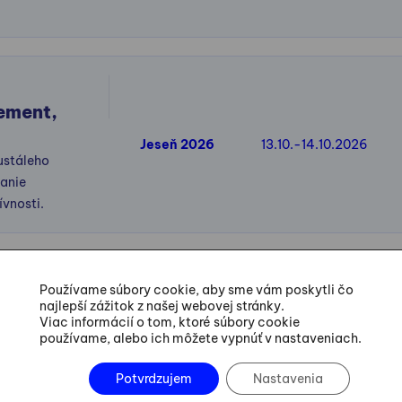
ement,
Jeseň 2026
13.10.-14.10.2026
ustáleho
anie
ívnosti.
Používame súbory cookie, aby sme vám poskytli čo
ocess Mining
najlepší zážitok z našej webovej stránky.
Viac informácií o tom, ktoré súbory cookie
 Mining umožňuje priame pozorovanie procesov na pracovisku, d
používame, alebo ich môžete vypnúť v nastaveniach.
epšenie a zvýšenie efektívnosti.
Potvrdzujem
Nastavenia