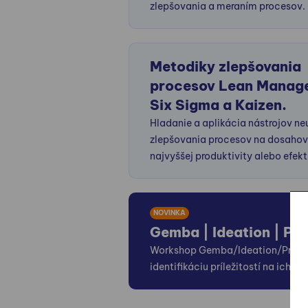
zlepšovania a meraním procesov.
Metodiky zlepšovania
procesov Lean Manag
Six Sigma a Kaizen.
Hladanie a aplikácia nástrojov ne
zlepšovania procesov na dosahov
najvyššej produktivity alebo efekt
NOVINKA
Gemba | Ideation | Pr
Workshop Gemba/Ideation/Process
identifikáciu príležitostí na ich zl