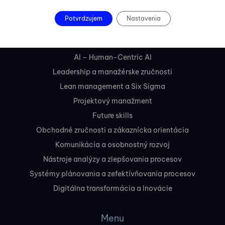
Kurzy
Potvrdzujem
Nastavenia
AI – Core Skills
AI- Business Applications
AI – Human-Centric AI
Leadership a manažérske zručnosti
Lean management a Six Sigma
Projektový manažment
Future skills
Obchodné zručnosti a zákaznícka orientácia
Komunikácia a osobnostný rozvoj
Nástroje analýzy a zlepšovania procesov
Systémy plánovania a zefektívňovania procesov
Digitálna transformácia a Inovácie
Menu