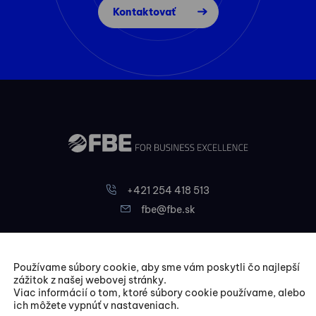
Kontaktovať
+421 254 418 513
fbe@fbe.sk
FBE Bratislava, s.r.o.
Používame súbory cookie, aby sme vám poskytli čo najlepší
Liptovská 10,
zážitok z našej webovej stránky.
Viac informácií o tom, ktoré súbory cookie používame, alebo
821 09 Bratislava
ich môžete vypnúť v nastaveniach.